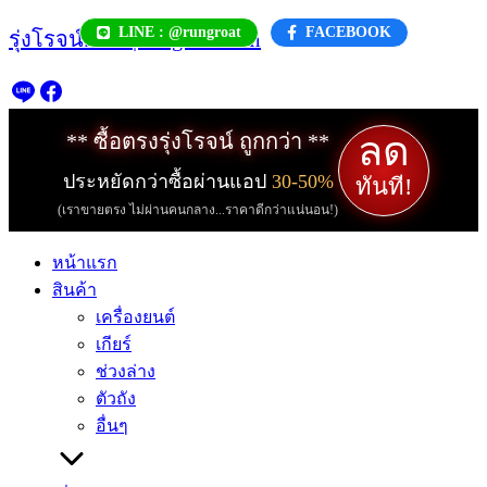
Skip
LINE : @rungroat
FACEBOOK
รุ่งโรจน์.com | rungroat.com
to
content
ลด
** ซื้อตรงรุ่งโรจน์ ถูกกว่า **
ประหยัดกว่าซื้อผ่านแอป
30-50%
ทันที!
(เราขายตรง ไม่ผ่านคนกลาง...ราคาดีกว่าแน่นอน!)
หน้าแรก
สินค้า
เครื่องยนต์
เกียร์
ช่วงล่าง
ตัวถัง
อื่นๆ