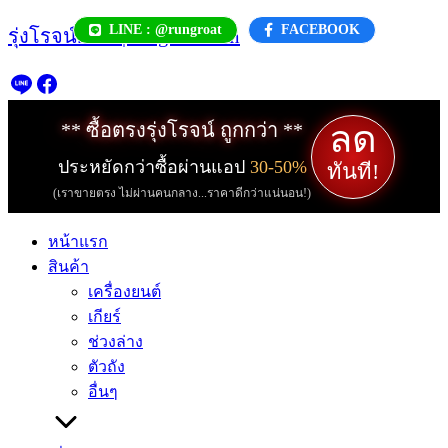
Skip
LINE : @rungroat
FACEBOOK
รุ่งโรจน์.com | rungroat.com
to
content
ลด
** ซื้อตรงรุ่งโรจน์ ถูกกว่า **
ประหยัดกว่าซื้อผ่านแอป
30-50%
ทันที!
(เราขายตรง ไม่ผ่านคนกลาง...ราคาดีกว่าแน่นอน!)
หน้าแรก
สินค้า
เครื่องยนต์
เกียร์
ช่วงล่าง
ตัวถัง
อื่นๆ