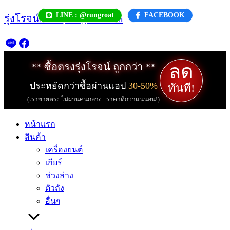
Skip
LINE : @rungroat
FACEBOOK
รุ่งโรจน์.com | rungroat.com
to
content
ลด
** ซื้อตรงรุ่งโรจน์ ถูกกว่า **
ประหยัดกว่าซื้อผ่านแอป
30-50%
ทันที!
(เราขายตรง ไม่ผ่านคนกลาง...ราคาดีกว่าแน่นอน!)
หน้าแรก
สินค้า
เครื่องยนต์
เกียร์
ช่วงล่าง
ตัวถัง
อื่นๆ