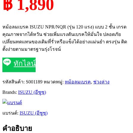
฿ 1,890
หม้อลมเบรค ISUZU NPR/NQR (รุ่น 120 แรง) แบบ 2 ชั้น เกรด
คุณภาพจากไต้หวัน ช่วยเพิ่มแรงดันเบรคให้มั่นใจ ปลอดภัย
เปลี่ยนทดแทนของเดิมที่รั่วหรือแข็งได้อย่างแม่นยำ ตรงรุ่น ติด
ตั้งง่ายตามมาตรฐานรุ่งโรจน์
ทักไลน์
รหัสสินค้า:
S001189
หมวดหมู่:
หม้อลมเบรค
,
ช่วงล่าง
Brands:
ISUZU (อีซูซุ)
แบรนด์:
ISUZU (อีซูซุ)
คำอธิบาย