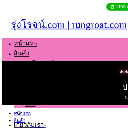
Skip
LINE 
to
content
รุ่งโรจน์.com | rungroat.com
หน้าแรก
สินค้า
เครื่องยนต์
**
เกียร์
ช่วงล่าง
ป
ตัวถัง
(
อื่นๆ
หน้าแรก
สินค้า
เกี่ยวกับเรา
เครื่องยนต์