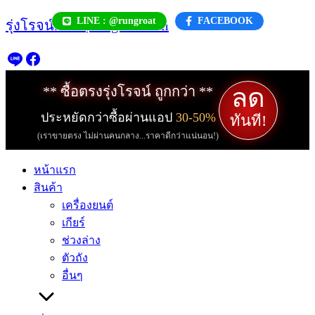
Skip
LINE : @rungroat
FACEBOOK
รุ่งโรจน์.com | rungroat.com
to
content
ลด
** ซื้อตรงรุ่งโรจน์ ถูกกว่า **
ประหยัดกว่าซื้อผ่านแอป
30-50%
ทันที!
(เราขายตรง ไม่ผ่านคนกลาง...ราคาดีกว่าแน่นอน!)
หน้าแรก
สินค้า
เครื่องยนต์
เกียร์
ช่วงล่าง
ตัวถัง
อื่นๆ