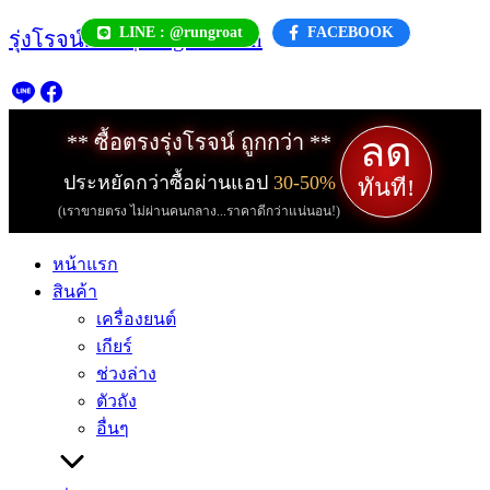
Skip
LINE : @rungroat
FACEBOOK
รุ่งโรจน์.com | rungroat.com
to
content
ลด
** ซื้อตรงรุ่งโรจน์ ถูกกว่า **
ประหยัดกว่าซื้อผ่านแอป
30-50%
ทันที!
(เราขายตรง ไม่ผ่านคนกลาง...ราคาดีกว่าแน่นอน!)
หน้าแรก
สินค้า
เครื่องยนต์
เกียร์
ช่วงล่าง
ตัวถัง
อื่นๆ