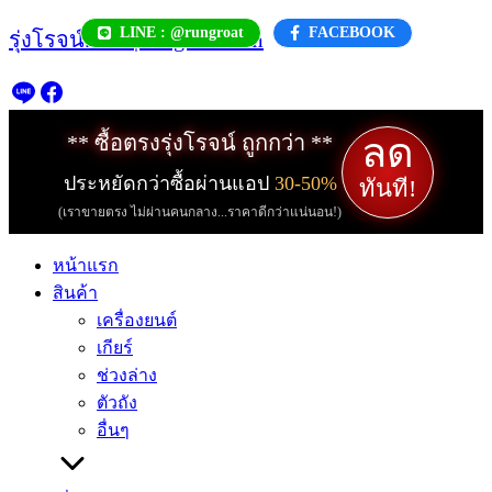
Skip
LINE : @rungroat
FACEBOOK
รุ่งโรจน์.com | rungroat.com
to
content
ลด
** ซื้อตรงรุ่งโรจน์ ถูกกว่า **
ประหยัดกว่าซื้อผ่านแอป
30-50%
ทันที!
(เราขายตรง ไม่ผ่านคนกลาง...ราคาดีกว่าแน่นอน!)
หน้าแรก
สินค้า
เครื่องยนต์
เกียร์
ช่วงล่าง
ตัวถัง
อื่นๆ