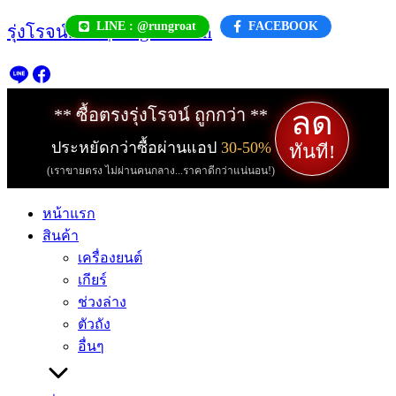
Skip
LINE : @rungroat
FACEBOOK
รุ่งโรจน์.com | rungroat.com
to
content
ลด
** ซื้อตรงรุ่งโรจน์ ถูกกว่า **
ประหยัดกว่าซื้อผ่านแอป
30-50%
ทันที!
(เราขายตรง ไม่ผ่านคนกลาง...ราคาดีกว่าแน่นอน!)
หน้าแรก
สินค้า
เครื่องยนต์
เกียร์
ช่วงล่าง
ตัวถัง
อื่นๆ