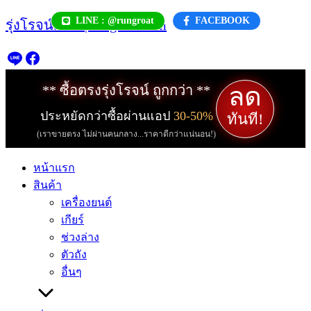
Skip
LINE : @rungroat
FACEBOOK
รุ่งโรจน์.com | rungroat.com
to
content
ลด
** ซื้อตรงรุ่งโรจน์ ถูกกว่า **
ประหยัดกว่าซื้อผ่านแอป
30-50%
ทันที!
(เราขายตรง ไม่ผ่านคนกลาง...ราคาดีกว่าแน่นอน!)
หน้าแรก
สินค้า
เครื่องยนต์
เกียร์
ช่วงล่าง
ตัวถัง
อื่นๆ