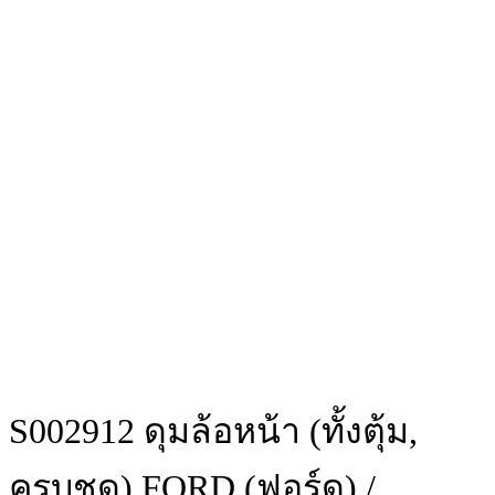
S002912 ดุมล้อหน้า (ทั้งตุ้ม,
ครบชุด) FORD (ฟอร์ด) /