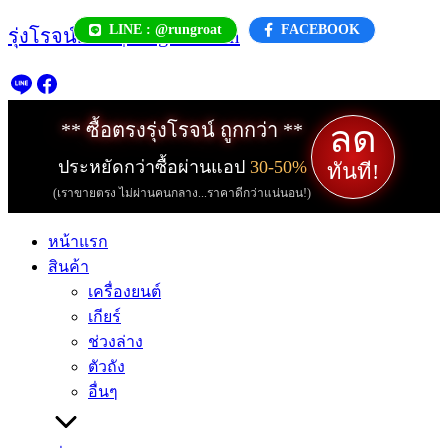
Skip
LINE : @rungroat
FACEBOOK
รุ่งโรจน์.com | rungroat.com
to
content
ลด
** ซื้อตรงรุ่งโรจน์ ถูกกว่า **
ประหยัดกว่าซื้อผ่านแอป
30-50%
ทันที!
(เราขายตรง ไม่ผ่านคนกลาง...ราคาดีกว่าแน่นอน!)
หน้าแรก
สินค้า
เครื่องยนต์
เกียร์
ช่วงล่าง
ตัวถัง
อื่นๆ