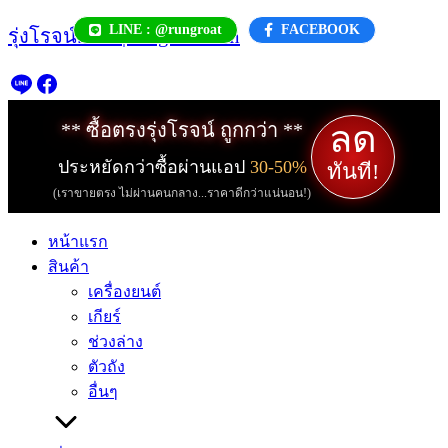
Skip
LINE : @rungroat
FACEBOOK
รุ่งโรจน์.com | rungroat.com
to
content
ลด
** ซื้อตรงรุ่งโรจน์ ถูกกว่า **
ประหยัดกว่าซื้อผ่านแอป
30-50%
ทันที!
(เราขายตรง ไม่ผ่านคนกลาง...ราคาดีกว่าแน่นอน!)
หน้าแรก
สินค้า
เครื่องยนต์
เกียร์
ช่วงล่าง
ตัวถัง
อื่นๆ