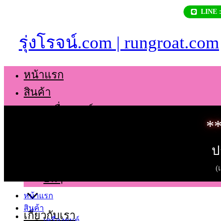
Skip
LINE 
to
content
รุ่งโรจน์.com | rungroat.com
หน้าแรก
สินค้า
เครื่องยนต์
**
เกียร์
ช่วงล่าง
ป
ตัวถัง
(
อื่นๆ
หน้าแรก
สินค้า
เกี่ยวกับเรา
เครื่องยนต์