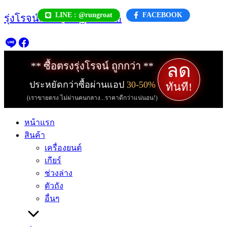
Skip
LINE : @rungroat
FACEBOOK
รุ่งโรจน์.com | rungroat.com
to
content
ลด
** ซื้อตรงรุ่งโรจน์ ถูกกว่า **
ประหยัดกว่าซื้อผ่านแอป
30-50%
ทันที!
(เราขายตรง ไม่ผ่านคนกลาง...ราคาดีกว่าแน่นอน!)
หน้าแรก
สินค้า
เครื่องยนต์
เกียร์
ช่วงล่าง
ตัวถัง
อื่นๆ