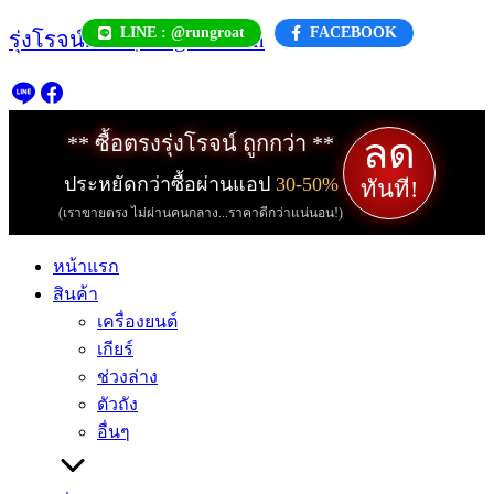
Skip
LINE : @rungroat
FACEBOOK
รุ่งโรจน์.com | rungroat.com
to
content
ลด
** ซื้อตรงรุ่งโรจน์ ถูกกว่า **
ประหยัดกว่าซื้อผ่านแอป
30-50%
ทันที!
(เราขายตรง ไม่ผ่านคนกลาง...ราคาดีกว่าแน่นอน!)
หน้าแรก
สินค้า
เครื่องยนต์
เกียร์
ช่วงล่าง
ตัวถัง
อื่นๆ