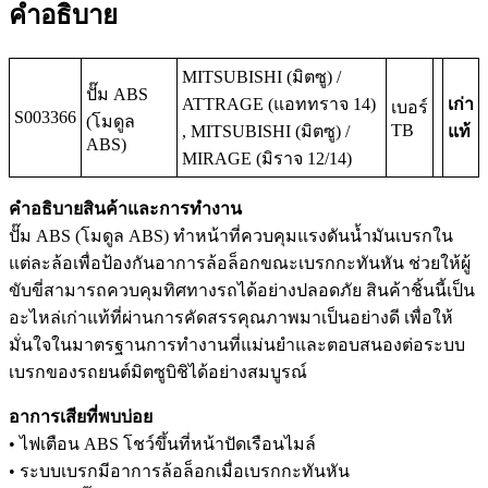
คำอธิบาย
MITSUBISHI (มิตซู) /
ปั๊ม ABS
ATTRAGE (แอททราจ 14)
เก่า
เบอร์
S003366
(โมดูล
TB
, MITSUBISHI (มิตซู) /
แท้
ABS)
MIRAGE (มิราจ 12/14)
คำอธิบายสินค้าและการทำงาน
ปั๊ม ABS (โมดูล ABS) ทำหน้าที่ควบคุมแรงดันน้ำมันเบรกใน
แต่ละล้อเพื่อป้องกันอาการล้อล็อกขณะเบรกกะทันหัน ช่วยให้ผู้
ขับขี่สามารถควบคุมทิศทางรถได้อย่างปลอดภัย สินค้าชิ้นนี้เป็น
อะไหล่เก่าแท้ที่ผ่านการคัดสรรคุณภาพมาเป็นอย่างดี เพื่อให้
มั่นใจในมาตรฐานการทำงานที่แม่นยำและตอบสนองต่อระบบ
เบรกของรถยนต์มิตซูบิชิได้อย่างสมบูรณ์
อาการเสียที่พบบ่อย
• ไฟเตือน ABS โชว์ขึ้นที่หน้าปัดเรือนไมล์
• ระบบเบรกมีอาการล้อล็อกเมื่อเบรกกะทันหัน