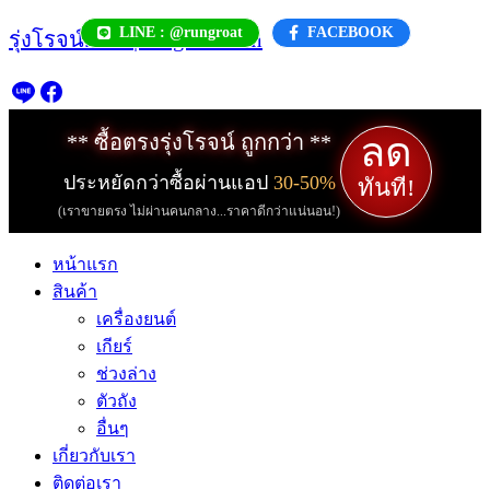
Skip
LINE : @rungroat
FACEBOOK
รุ่งโรจน์.com | rungroat.com
to
content
ลด
** ซื้อตรงรุ่งโรจน์ ถูกกว่า **
ประหยัดกว่าซื้อผ่านแอป
30-50%
ทันที!
(เราขายตรง ไม่ผ่านคนกลาง...ราคาดีกว่าแน่นอน!)
หน้าแรก
สินค้า
เครื่องยนต์
เกียร์
ช่วงล่าง
ตัวถัง
อื่นๆ
เกี่ยวกับเรา
ติดต่อเรา