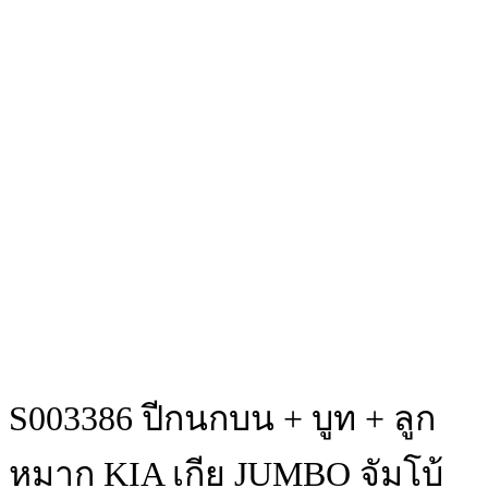
S003386 ปีกนกบน + บูท + ลูก
หมาก KIA เกีย JUMBO จัมโบ้