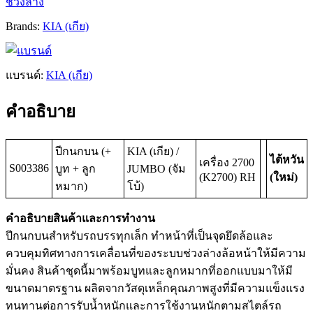
ช่วงล่าง
Brands:
KIA (เกีย)
แบรนด์:
KIA (เกีย)
คำอธิบาย
ปีกนกบน (+
KIA (เกีย) /
ไต้หวัน
เครื่อง 2700
S003386
บูท + ลูก
JUMBO (จัม
(K2700) RH
(ใหม่)
หมาก)
โบ้)
คำอธิบายสินค้าและการทำงาน
ปีกนกบนสำหรับรถบรรทุกเล็ก ทำหน้าที่เป็นจุดยึดล้อและ
ควบคุมทิศทางการเคลื่อนที่ของระบบช่วงล่างล้อหน้าให้มีความ
มั่นคง สินค้าชุดนี้มาพร้อมบูทและลูกหมากที่ออกแบบมาให้มี
ขนาดมาตรฐาน ผลิตจากวัสดุเหล็กคุณภาพสูงที่มีความแข็งแรง
ทนทานต่อการรับน้ำหนักและการใช้งานหนักตามสไตล์รถ