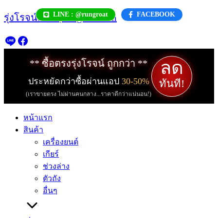
Skip
LINE : @rungroat
FACEBOOK
รุ่งโรจน์.com | rungroat.com
to
content
ลด
** ซื้อตรงรุ่งโรจน์ ถูกกว่า **
ประหยัดกว่าซื้อผ่านแอป
30-50%
ทันที!
(เราขายตรง ไม่ผ่านคนกลาง...ราคาดีกว่าแน่นอน!)
หน้าแรก
สินค้า
เครื่องยนต์
เกียร์
ช่วงล่าง
ตัวถัง
อื่นๆ