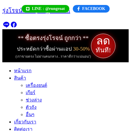
Skip
LINE : @rungroat
FACEBOOK
รุ่งโรจน์.com | rungroat.com
to
content
ลด
** ซื้อตรงรุ่งโรจน์ ถูกกว่า **
ประหยัดกว่าซื้อผ่านแอป
30-50%
ทันที!
(เราขายตรง ไม่ผ่านคนกลาง...ราคาดีกว่าแน่นอน!)
หน้าแรก
สินค้า
เครื่องยนต์
เกียร์
ช่วงล่าง
ตัวถัง
อื่นๆ
เกี่ยวกับเรา
ติดต่อเรา