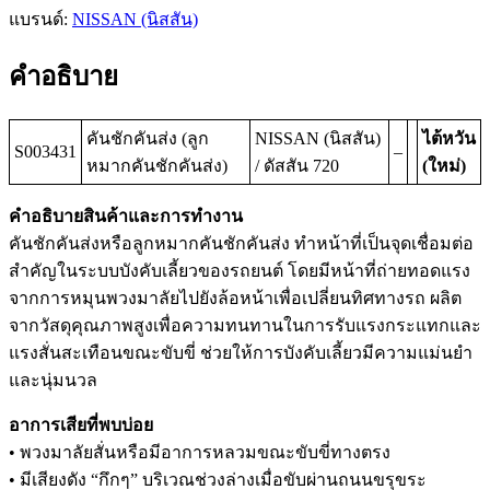
แบรนด์:
NISSAN (นิสสัน)
คำอธิบาย
คันชักคันส่ง (ลูก
NISSAN (นิสสัน)
ไต้หวัน
S003431
–
หมากคันชักคันส่ง)
/ ดัสสัน 720
(ใหม่)
คำอธิบายสินค้าและการทำงาน
คันชักคันส่งหรือลูกหมากคันชักคันส่ง ทำหน้าที่เป็นจุดเชื่อมต่อ
สำคัญในระบบบังคับเลี้ยวของรถยนต์ โดยมีหน้าที่ถ่ายทอดแรง
จากการหมุนพวงมาลัยไปยังล้อหน้าเพื่อเปลี่ยนทิศทางรถ ผลิต
จากวัสดุคุณภาพสูงเพื่อความทนทานในการรับแรงกระแทกและ
แรงสั่นสะเทือนขณะขับขี่ ช่วยให้การบังคับเลี้ยวมีความแม่นยำ
และนุ่มนวล
อาการเสียที่พบบ่อย
• พวงมาลัยสั่นหรือมีอาการหลวมขณะขับขี่ทางตรง
• มีเสียงดัง “กึกๆ” บริเวณช่วงล่างเมื่อขับผ่านถนนขรุขระ