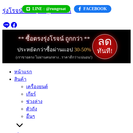
Skip
LINE : @rungroat
FACEBOOK
รุ่งโรจน์.com | rungroat.com
to
content
ลด
** ซื้อตรงรุ่งโรจน์ ถูกกว่า **
ประหยัดกว่าซื้อผ่านแอป
30-50%
ทันที!
(เราขายตรง ไม่ผ่านคนกลาง...ราคาดีกว่าแน่นอน!)
หน้าแรก
สินค้า
เครื่องยนต์
เกียร์
ช่วงล่าง
ตัวถัง
อื่นๆ