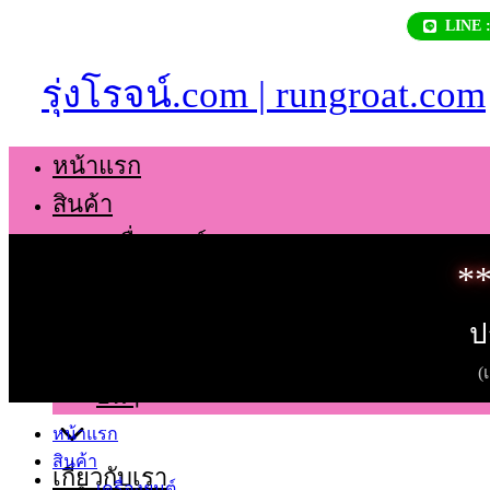
Skip
LINE 
to
content
รุ่งโรจน์.com | rungroat.com
หน้าแรก
สินค้า
เครื่องยนต์
**
เกียร์
ช่วงล่าง
ป
ตัวถัง
(
อื่นๆ
หน้าแรก
สินค้า
เกี่ยวกับเรา
เครื่องยนต์