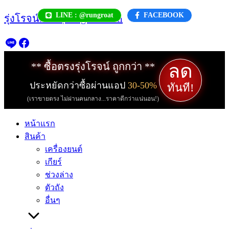
Skip
LINE : @rungroat
FACEBOOK
รุ่งโรจน์.com | rungroat.com
to
content
ลด
** ซื้อตรงรุ่งโรจน์ ถูกกว่า **
ประหยัดกว่าซื้อผ่านแอป
30-50%
ทันที!
(เราขายตรง ไม่ผ่านคนกลาง...ราคาดีกว่าแน่นอน!)
หน้าแรก
สินค้า
เครื่องยนต์
เกียร์
ช่วงล่าง
ตัวถัง
อื่นๆ