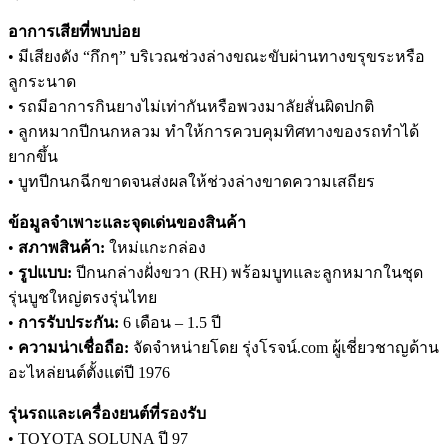
อาการเสียที่พบบ่อย
• มีเสียงดัง “กึกๆ” บริเวณช่วงล่างขณะขับผ่านทางขรุขระหรือ
ลูกระนาด
• รถมีอาการกินยางไม่เท่ากันหรือพวงมาลัยสั่นผิดปกติ
• ลูกหมากปีกนกหลวม ทำให้การควบคุมทิศทางของรถทำได้
ยากขึ้น
• บูทปีกนกฉีกขาดจนส่งผลให้ช่วงล่างขาดความเสถียร
ข้อมูลจำเพาะและจุดเด่นของสินค้า
•
สภาพสินค้า:
ใหม่แกะกล่อง
•
รูปแบบ:
ปีกนกล่างฝั่งขวา (RH) พร้อมบูทและลูกหมากในชุด
รุ่นบูชใหญ่ตรงรุ่นไทย
•
การรับประกัน:
6 เดือน – 1.5 ปี
•
ความน่าเชื่อถือ:
จัดจำหน่ายโดย รุ่งโรจน์.com ผู้เชี่ยวชาญด้าน
อะไหล่ยนต์ตั้งแต่ปี 1976
รุ่นรถและเครื่องยนต์ที่รองรับ
• TOYOTA SOLUNA ปี 97