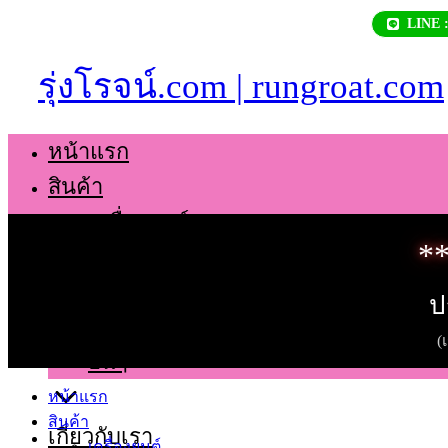
Skip
LINE 
to
content
รุ่งโรจน์.com | rungroat.com
หน้าแรก
สินค้า
เครื่องยนต์
**
เกียร์
ช่วงล่าง
ป
ตัวถัง
(
อื่นๆ
หน้าแรก
สินค้า
เกี่ยวกับเรา
เครื่องยนต์