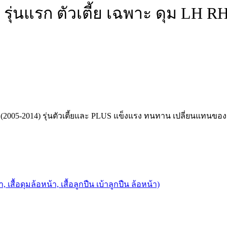
รุ่นแรก ตัวเตี้ย เฉพาะ ดุม LH R
005-2014) รุ่นตัวเตี้ยและ PLUS แข็งแรง ทนทาน เปลี่ยนแทนของเ
, เสื้อดุมล้อหน้า, เสื้อลูกปืน เบ้าลูกปืน ล้อหน้า)