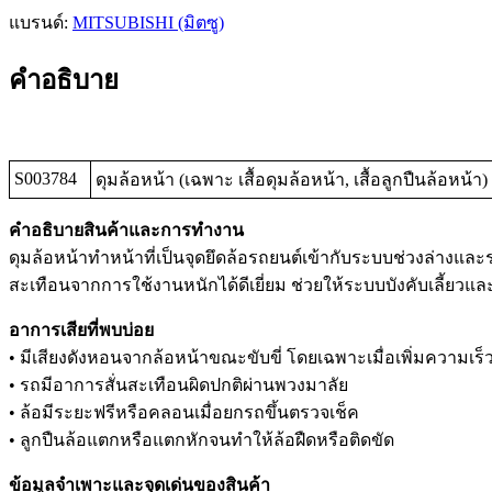
แบรนด์:
MITSUBISHI (มิตซู)
คำอธิบาย
S003784
ดุมล้อหน้า (เฉพาะ เสื้อดุมล้อหน้า, เสื้อลูกปืนล้อหน้า)
คำอธิบายสินค้าและการทำงาน
ดุมล้อหน้าทำหน้าที่เป็นจุดยึดล้อรถยนต์เข้ากับระบบช่วงล่าง
สะเทือนจากการใช้งานหนักได้ดีเยี่ยม ช่วยให้ระบบบังคับเลี้ย
อาการเสียที่พบบ่อย
• มีเสียงดังหอนจากล้อหน้าขณะขับขี่ โดยเฉพาะเมื่อเพิ่มความเร็
• รถมีอาการสั่นสะเทือนผิดปกติผ่านพวงมาลัย
• ล้อมีระยะฟรีหรือคลอนเมื่อยกรถขึ้นตรวจเช็ค
• ลูกปืนล้อแตกหรือแตกหักจนทำให้ล้อฝืดหรือติดขัด
ข้อมูลจำเพาะและจุดเด่นของสินค้า