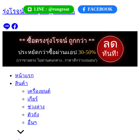
Skip
LINE : @rungroat
FACEBOOK
รุ่งโรจน์.com | rungroat.com
to
content
ลด
** ซื้อตรงรุ่งโรจน์ ถูกกว่า **
ประหยัดกว่าซื้อผ่านแอป
30-50%
ทันที!
(เราขายตรง ไม่ผ่านคนกลาง...ราคาดีกว่าแน่นอน!)
หน้าแรก
สินค้า
เครื่องยนต์
เกียร์
ช่วงล่าง
ตัวถัง
อื่นๆ