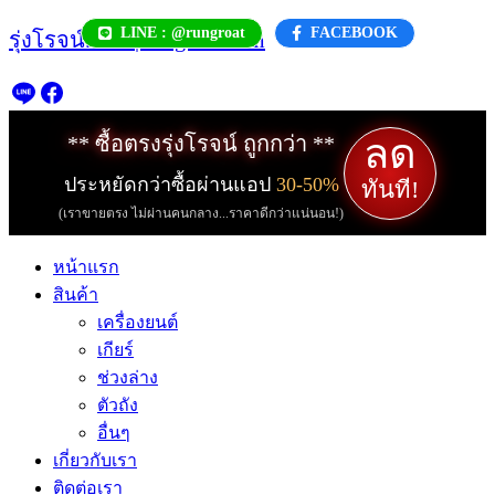
Skip
LINE : @rungroat
FACEBOOK
รุ่งโรจน์.com | rungroat.com
to
content
ลด
** ซื้อตรงรุ่งโรจน์ ถูกกว่า **
ประหยัดกว่าซื้อผ่านแอป
30-50%
ทันที!
(เราขายตรง ไม่ผ่านคนกลาง...ราคาดีกว่าแน่นอน!)
หน้าแรก
สินค้า
เครื่องยนต์
เกียร์
ช่วงล่าง
ตัวถัง
อื่นๆ
เกี่ยวกับเรา
ติดต่อเรา