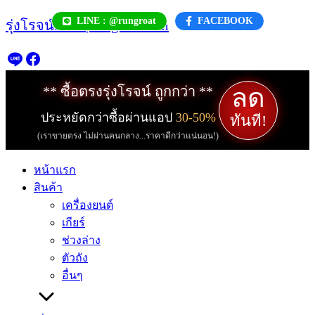
Skip
LINE : @rungroat
FACEBOOK
รุ่งโรจน์.com | rungroat.com
to
content
ลด
** ซื้อตรงรุ่งโรจน์ ถูกกว่า **
ประหยัดกว่าซื้อผ่านแอป
30-50%
ทันที!
(เราขายตรง ไม่ผ่านคนกลาง...ราคาดีกว่าแน่นอน!)
หน้าแรก
สินค้า
เครื่องยนต์
เกียร์
ช่วงล่าง
ตัวถัง
อื่นๆ