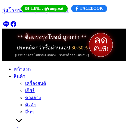
Skip
LINE : @rungroat
FACEBOOK
รุ่งโรจน์.com | rungroat.com
to
content
ลด
** ซื้อตรงรุ่งโรจน์ ถูกกว่า **
ประหยัดกว่าซื้อผ่านแอป
30-50%
ทันที!
(เราขายตรง ไม่ผ่านคนกลาง...ราคาดีกว่าแน่นอน!)
หน้าแรก
สินค้า
เครื่องยนต์
เกียร์
ช่วงล่าง
ตัวถัง
อื่นๆ