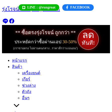
Skip
LINE : @rungroat
FACEBOOK
รุ่งโรจน์.com | rungroat.com
to
content
ลด
** ซื้อตรงรุ่งโรจน์ ถูกกว่า **
ประหยัดกว่าซื้อผ่านแอป
30-50%
ทันที!
(เราขายตรง ไม่ผ่านคนกลาง...ราคาดีกว่าแน่นอน!)
หน้าแรก
สินค้า
เครื่องยนต์
เกียร์
ช่วงล่าง
ตัวถัง
อื่นๆ