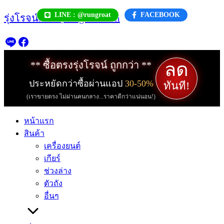
Skip
LINE : @rungroat
FACEBOOK
รุ่งโรจน์.com | rungroat.com
to
content
ลด
** ซื้อตรงรุ่งโรจน์ ถูกกว่า **
ประหยัดกว่าซื้อผ่านแอป
30-50%
ทันที!
(เราขายตรง ไม่ผ่านคนกลาง...ราคาดีกว่าแน่นอน!)
หน้าแรก
สินค้า
เครื่องยนต์
เกียร์
ช่วงล่าง
ตัวถัง
อื่นๆ