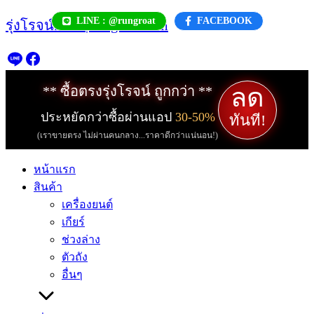
Skip
LINE : @rungroat
FACEBOOK
รุ่งโรจน์.com | rungroat.com
to
content
ลด
** ซื้อตรงรุ่งโรจน์ ถูกกว่า **
ประหยัดกว่าซื้อผ่านแอป
30-50%
ทันที!
(เราขายตรง ไม่ผ่านคนกลาง...ราคาดีกว่าแน่นอน!)
หน้าแรก
สินค้า
เครื่องยนต์
เกียร์
ช่วงล่าง
ตัวถัง
อื่นๆ