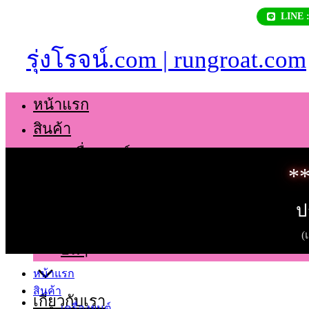
Skip
LINE 
to
content
รุ่งโรจน์.com | rungroat.com
หน้าแรก
สินค้า
เครื่องยนต์
**
เกียร์
ช่วงล่าง
ป
ตัวถัง
(
อื่นๆ
หน้าแรก
สินค้า
เกี่ยวกับเรา
เครื่องยนต์