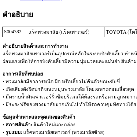
คำอธิบาย
S004382
แร็คพวงมาลัย (แร็คเพาเวอร์)
TOYOTA (โตโยต
คำอธิบายสินค้าและการทำงาน
แร็คพวงมาลัยเพาเวอร์เป็นอุปกรณ์หลักในระบบบังคับเลี้ยว ทำหน้
ผ่อนแรงเพื่อให้การบังคับเลี้ยวมีความนุ่มนวลและแม่นยำ สินค
อาการเสียที่พบบ่อย
• พวงมาลัยมีอาการหนืด ฝืด หรือเลี้ยวไม่คืนตัวขณะขับขี่
• เกิดเสียงดังผิดปกติขณะหมุนพวงมาลัย โดยเฉพาะตอนเลี้ยวสุด
• มีคราบน้ำมันเพาเวอร์รั่วซึมบริเวณใต้ท้องรถหรือตามลูกหมาก
• มีระยะฟรีของพวงมาลัยมากเกินไป ทำให้รถควบคุมทิศทางได้ย
ข้อมูลจำเพาะและจุดเด่นของสินค้า
•
สภาพสินค้า:
สินค้าใหม่แกะกล่อง
•
รูปแบบ:
แร็คพวงมาลัยเพาเวอร์ (พวงมาลัยซ้าย)