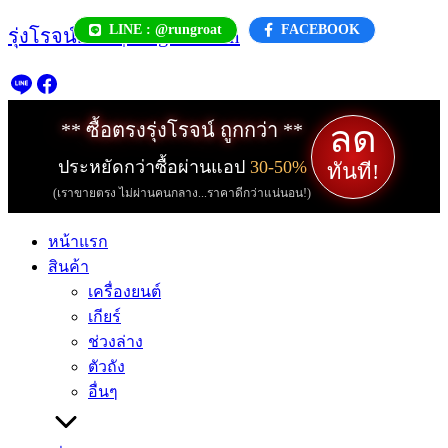
Skip
LINE : @rungroat
FACEBOOK
รุ่งโรจน์.com | rungroat.com
to
content
ลด
** ซื้อตรงรุ่งโรจน์ ถูกกว่า **
ประหยัดกว่าซื้อผ่านแอป
30-50%
ทันที!
(เราขายตรง ไม่ผ่านคนกลาง...ราคาดีกว่าแน่นอน!)
หน้าแรก
สินค้า
เครื่องยนต์
เกียร์
ช่วงล่าง
ตัวถัง
อื่นๆ