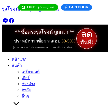
Skip
LINE : @rungroat
FACEBOOK
รุ่งโรจน์.com | rungroat.com
to
content
ลด
** ซื้อตรงรุ่งโรจน์ ถูกกว่า **
ประหยัดกว่าซื้อผ่านแอป
30-50%
ทันที!
(เราขายตรง ไม่ผ่านคนกลาง...ราคาดีกว่าแน่นอน!)
หน้าแรก
สินค้า
เครื่องยนต์
เกียร์
ช่วงล่าง
ตัวถัง
อื่นๆ