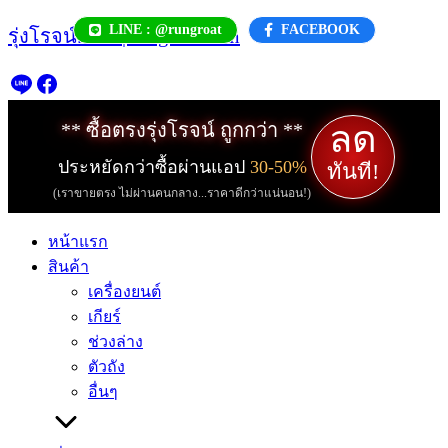
Skip
LINE : @rungroat
FACEBOOK
รุ่งโรจน์.com | rungroat.com
to
content
ลด
** ซื้อตรงรุ่งโรจน์ ถูกกว่า **
ประหยัดกว่าซื้อผ่านแอป
30-50%
ทันที!
(เราขายตรง ไม่ผ่านคนกลาง...ราคาดีกว่าแน่นอน!)
หน้าแรก
สินค้า
เครื่องยนต์
เกียร์
ช่วงล่าง
ตัวถัง
อื่นๆ