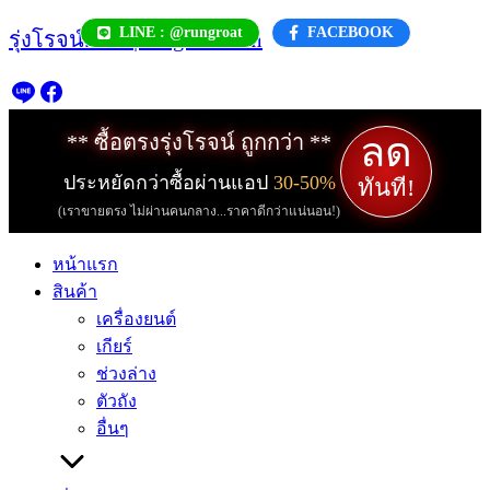
Skip
LINE : @rungroat
FACEBOOK
รุ่งโรจน์.com | rungroat.com
to
content
ลด
** ซื้อตรงรุ่งโรจน์ ถูกกว่า **
ประหยัดกว่าซื้อผ่านแอป
30-50%
ทันที!
(เราขายตรง ไม่ผ่านคนกลาง...ราคาดีกว่าแน่นอน!)
หน้าแรก
สินค้า
เครื่องยนต์
เกียร์
ช่วงล่าง
ตัวถัง
อื่นๆ