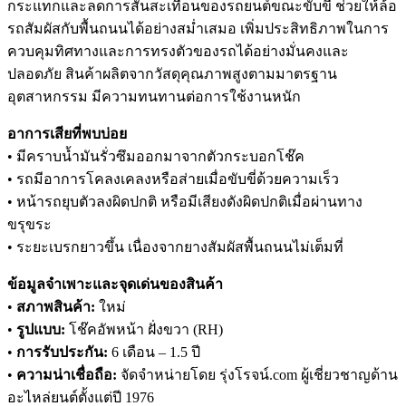
กระแทกและลดการสั่นสะเทือนของรถยนต์ขณะขับขี่ ช่วยให้ล้อ
รถสัมผัสกับพื้นถนนได้อย่างสม่ำเสมอ เพิ่มประสิทธิภาพในการ
ควบคุมทิศทางและการทรงตัวของรถได้อย่างมั่นคงและ
ปลอดภัย สินค้าผลิตจากวัสดุคุณภาพสูงตามมาตรฐาน
อุตสาหกรรม มีความทนทานต่อการใช้งานหนัก
อาการเสียที่พบบ่อย
• มีคราบน้ำมันรั่วซึมออกมาจากตัวกระบอกโช๊ค
• รถมีอาการโคลงเคลงหรือส่ายเมื่อขับขี่ด้วยความเร็ว
• หน้ารถยุบตัวลงผิดปกติ หรือมีเสียงดังผิดปกติเมื่อผ่านทาง
ขรุขระ
• ระยะเบรกยาวขึ้น เนื่องจากยางสัมผัสพื้นถนนไม่เต็มที่
ข้อมูลจำเพาะและจุดเด่นของสินค้า
•
สภาพสินค้า:
ใหม่
•
รูปแบบ:
โช๊คอัพหน้า ฝั่งขวา (RH)
•
การรับประกัน:
6 เดือน – 1.5 ปี
•
ความน่าเชื่อถือ:
จัดจำหน่ายโดย รุ่งโรจน์.com ผู้เชี่ยวชาญด้าน
อะไหล่ยนต์ตั้งแต่ปี 1976