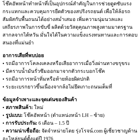
โช๊คอัพหน้าทำหน้าที่เป็นอุปกรณ์สำคัญในการช่วยดูดซับแรง
กระแทกและควบคุมการยืดตัวของสปริงรถยนต์ เพื่อให้ล้อรถ
สัมผัสกับพื้นถนนได้อย่างสม่ำเสมอ เพิ่มความนุ่มนวลและ
เสถียรภาพในการขับขี่ ผลิตด้วยวัสดุคุณภาพสูงตามมาตรฐาน
สากลจากไต้หวัน มั่นใจได้ในความแข็งแรงทนทานและการตอบ
สนองที่แม่นยำ
อาการเสียที่พบบ่อย
• รถมีอาการโคลงเคลงหรือเสียอาการเมื่อวิ่งผ่านทางขรุขระ
• มีคราบน้ำมันรั่วซึมออกมาจากตัวกระบอกโช๊ค
• รถมีอาการหน้าทิ่มหรือท้ายห้อยผิดปกติ
• ระยะเบรกยาวขึ้นเนื่องจากล้อไม่ยึดเกาะถนนเต็มที่
ข้อมูลจำเพาะและจุดเด่นของสินค้า
•
สภาพสินค้า:
ใหม่
•
รูปแบบ:
โช๊คอัพหน้า (ตำแหน่งหน้า LH – ซ้าย)
•
การรับประกัน:
6 เดือน – 1.5 ปี
•
ความน่าเชื่อถือ:
จัดจำหน่ายโดย รุ่งโรจน์.com ผู้เชี่ยวชาญด้าน
อะไหล่ยนต์ตั้งแต่ปี 1976