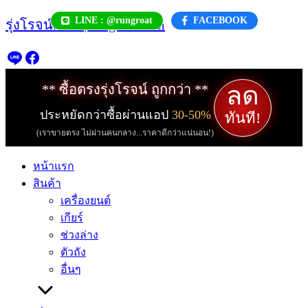
Skip
LINE : @rungroat
FACEBOOK
รุ่งโรจน์.com | rungroat.com
to
content
ลด
** ซื้อตรงรุ่งโรจน์ ถูกกว่า **
ประหยัดกว่าซื้อผ่านแอป
30-50%
ทันที!
(เราขายตรง ไม่ผ่านคนกลาง...ราคาดีกว่าแน่นอน!)
หน้าแรก
สินค้า
เครื่องยนต์
เกียร์
ช่วงล่าง
ตัวถัง
อื่นๆ