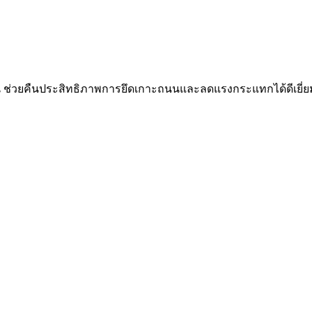
วยคืนประสิทธิภาพการยึดเกาะถนนและลดแรงกระแทกได้ดีเยี่ยม ใช้งา