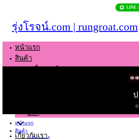
Skip
LINE 
to
content
รุ่งโรจน์.com | rungroat.com
หน้าแรก
สินค้า
เครื่องยนต์
**
เกียร์
ช่วงล่าง
ป
ตัวถัง
(
อื่นๆ
หน้าแรก
สินค้า
เกี่ยวกับเรา
เครื่องยนต์