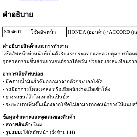
คำอธิบาย
S004601
โช๊คอัพหน้า
HONDA (ฮอนด้า) / ACCORD (แอค
คำอธิบายสินค้าและการทำงาน
โช๊คอัพหน้าทำหน้าที่เป็นตัวรับแรงกระแทกและควบคุมการยืดหด
อุตสาหกรรมชิ้นส่วนยานยนต์จากไต้หวัน ช่วยลดแรงสะเทือนจา
อาการเสียที่พบบ่อย
• มีคราบน้ำมันรั่วซึมออกมาจากตัวกระบอกโช๊ค
• รถมีอาการโคลงเคลง หรือเสียหลักง่ายเมื่อเข้าโค้ง
• ยางรถยนต์สึกไม่เท่ากันเป็นบั้งๆ
• ระยะเบรกเพิ่มขึ้นเนื่องจากโช๊คไม่สามารถกดหน้ายางให้แนบส
ข้อมูลจำเพาะและจุดเด่นของสินค้า
•
สภาพสินค้า:
ใหม่
•
รูปแบบ:
โช๊คอัพหน้า (ฝั่งซ้าย LH)