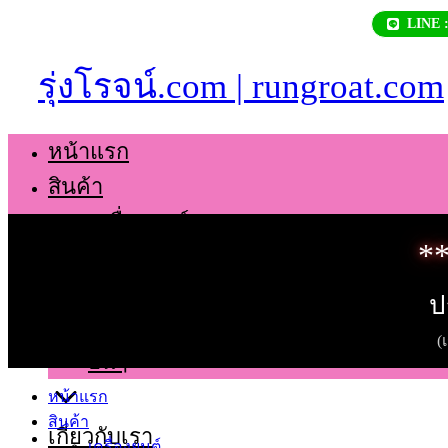
Skip
LINE 
to
content
รุ่งโรจน์.com | rungroat.com
หน้าแรก
สินค้า
เครื่องยนต์
**
เกียร์
ช่วงล่าง
ป
ตัวถัง
(
อื่นๆ
หน้าแรก
สินค้า
เกี่ยวกับเรา
เครื่องยนต์