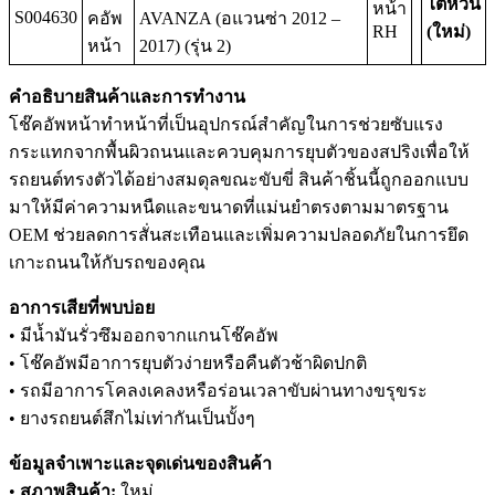
ไต้หวัน
หน้า
S004630
คอัพ
AVANZA (อแวนซ่า 2012 –
RH
(ใหม่)
หน้า
2017) (รุ่น 2)
คำอธิบายสินค้าและการทำงาน
โช๊คอัพหน้าทำหน้าที่เป็นอุปกรณ์สำคัญในการช่วยซับแรง
กระแทกจากพื้นผิวถนนและควบคุมการยุบตัวของสปริงเพื่อให้
รถยนต์ทรงตัวได้อย่างสมดุลขณะขับขี่ สินค้าชิ้นนี้ถูกออกแบบ
มาให้มีค่าความหนืดและขนาดที่แม่นยำตรงตามมาตรฐาน
OEM ช่วยลดการสั่นสะเทือนและเพิ่มความปลอดภัยในการยึด
เกาะถนนให้กับรถของคุณ
อาการเสียที่พบบ่อย
• มีน้ำมันรั่วซึมออกจากแกนโช๊คอัพ
• โช๊คอัพมีอาการยุบตัวง่ายหรือคืนตัวช้าผิดปกติ
• รถมีอาการโคลงเคลงหรือร่อนเวลาขับผ่านทางขรุขระ
• ยางรถยนต์สึกไม่เท่ากันเป็นบั้งๆ
ข้อมูลจำเพาะและจุดเด่นของสินค้า
•
สภาพสินค้า:
ใหม่