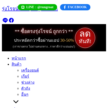
Skip
LINE : @rungroat
FACEBOOK
รุ่งโรจน์.com | rungroat.com
to
content
ลด
** ซื้อตรงรุ่งโรจน์ ถูกกว่า **
ประหยัดกว่าซื้อผ่านแอป
30-50%
ทันที!
(เราขายตรง ไม่ผ่านคนกลาง...ราคาดีกว่าแน่นอน!)
หน้าแรก
สินค้า
เครื่องยนต์
เกียร์
ช่วงล่าง
ตัวถัง
อื่นๆ