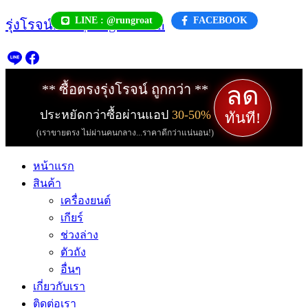
Skip
LINE : @rungroat
FACEBOOK
รุ่งโรจน์.com | rungroat.com
to
content
ลด
** ซื้อตรงรุ่งโรจน์ ถูกกว่า **
ประหยัดกว่าซื้อผ่านแอป
30-50%
ทันที!
(เราขายตรง ไม่ผ่านคนกลาง...ราคาดีกว่าแน่นอน!)
หน้าแรก
สินค้า
เครื่องยนต์
เกียร์
ช่วงล่าง
ตัวถัง
อื่นๆ
เกี่ยวกับเรา
ติดต่อเรา