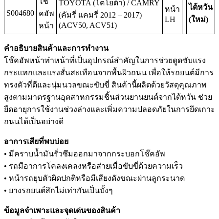
โช๊
TOYOTA (โตโยต้า) / CAMRY
ไต้หวัน
หน้า
S004680
คอัพ
(คัมรี่ แคมรี่ 2012 – 2017)
LH
(ใหม่)
(ACV50, ACV51)
หน้า
คำอธิบายสินค้าและการทำงาน
โช๊คอัพหน้าทำหน้าที่เป็นอุปกรณ์สำคัญในการช่วยดูดซับแรง
กระแทกและแรงสั่นสะเทือนจากพื้นผิวถนน เพื่อให้รถยนต์มีการ
ทรงตัวที่ดีและนุ่มนวลขณะขับขี่ สินค้านี้ผลิตด้วยวัสดุคุณภาพ
สูงตามมาตรฐานอุตสาหกรรมชิ้นส่วนยานยนต์จากไต้หวัน ช่วย
ยืดอายุการใช้งานช่วงล่างและเพิ่มความปลอดภัยในการยึดเกาะ
ถนนได้เป็นอย่างดี
อาการเสียที่พบบ่อย
• มีคราบน้ำมันรั่วซึมออกมาจากกระบอกโช๊คอัพ
• รถมีอาการโคลงเคลงหรือส่ายเมื่อขับขี่ด้วยความเร็ว
• หน้ารถยุบตัวผิดปกติหรือมีเสียงดังขณะผ่านลูกระนาด
• ยางรถยนต์สึกไม่เท่ากันเป็นบั้งๆ
ข้อมูลจำเพาะและจุดเด่นของสินค้า