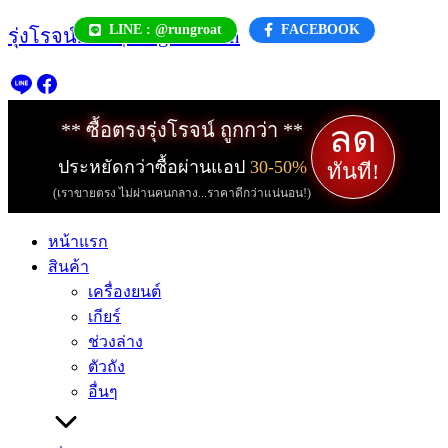
Skip
LINE : @rungroat
FACEBOOK
รุ่งโรจน์.com | rungroat.com
to
content
ลด
** ซื้อตรงรุ่งโรจน์ ถูกกว่า **
ประหยัดกว่าซื้อผ่านแอป
30-50%
ทันที!
(เราขายตรง ไม่ผ่านคนกลาง...ราคาดีกว่าแน่นอน!)
หน้าแรก
สินค้า
เครื่องยนต์
เกียร์
ช่วงล่าง
ตัวถัง
อื่นๆ