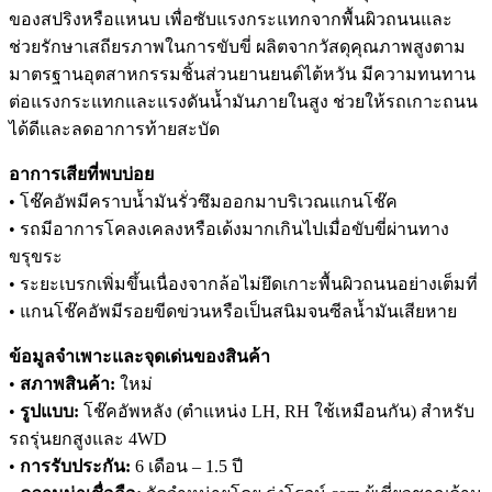
ของสปริงหรือแหนบ เพื่อซับแรงกระแทกจากพื้นผิวถนนและ
ช่วยรักษาเสถียรภาพในการขับขี่ ผลิตจากวัสดุคุณภาพสูงตาม
มาตรฐานอุตสาหกรรมชิ้นส่วนยานยนต์ไต้หวัน มีความทนทาน
ต่อแรงกระแทกและแรงดันน้ำมันภายในสูง ช่วยให้รถเกาะถนน
ได้ดีและลดอาการท้ายสะบัด
อาการเสียที่พบบ่อย
• โช๊คอัพมีคราบน้ำมันรั่วซึมออกมาบริเวณแกนโช๊ค
• รถมีอาการโคลงเคลงหรือเด้งมากเกินไปเมื่อขับขี่ผ่านทาง
ขรุขระ
• ระยะเบรกเพิ่มขึ้นเนื่องจากล้อไม่ยึดเกาะพื้นผิวถนนอย่างเต็มที่
• แกนโช๊คอัพมีรอยขีดข่วนหรือเป็นสนิมจนซีลน้ำมันเสียหาย
ข้อมูลจำเพาะและจุดเด่นของสินค้า
•
สภาพสินค้า:
ใหม่
•
รูปแบบ:
โช๊คอัพหลัง (ตำแหน่ง LH, RH ใช้เหมือนกัน) สำหรับ
รถรุ่นยกสูงและ 4WD
•
การรับประกัน:
6 เดือน – 1.5 ปี