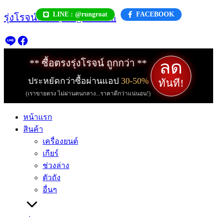
Skip
LINE : @rungroat
FACEBOOK
รุ่งโรจน์.com | rungroat.com
to
content
ลด
** ซื้อตรงรุ่งโรจน์ ถูกกว่า **
ประหยัดกว่าซื้อผ่านแอป
30-50%
ทันที!
(เราขายตรง ไม่ผ่านคนกลาง...ราคาดีกว่าแน่นอน!)
หน้าแรก
สินค้า
เครื่องยนต์
เกียร์
ช่วงล่าง
ตัวถัง
อื่นๆ