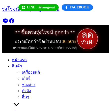
Skip
LINE : @rungroat
FACEBOOK
รุ่งโรจน์.com | rungroat.com
to
content
ลด
** ซื้อตรงรุ่งโรจน์ ถูกกว่า **
ประหยัดกว่าซื้อผ่านแอป
30-50%
ทันที!
(เราขายตรง ไม่ผ่านคนกลาง...ราคาดีกว่าแน่นอน!)
หน้าแรก
สินค้า
เครื่องยนต์
เกียร์
ช่วงล่าง
ตัวถัง
อื่นๆ