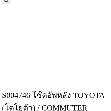
S004746 โช๊คอัพหลัง TOYOTA
(โตโยต้า) / COMMUTER