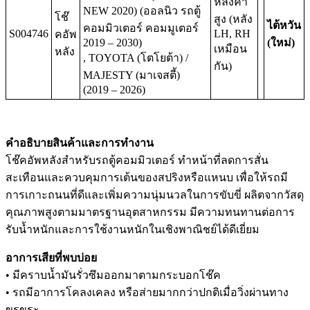
หลังคา
NEW 2020) (ออลนิว รถตู้
โช๊
สูง (หลัง
ไต้หวัน
คอมมิวเตอร์ คอมมูเตอร์
S004746
LH, RH
คอัพ
2019 – 2030)
(ใหม่)
เหมือน
หลัง
, TOYOTA (โตโยต้า) /
กัน)
MAJESTY (มาเจสตี้)
(2019 – 2026)
คำอธิบายสินค้าและการทำงาน
โช๊คอัพหลังสำหรับรถตู้คอมมิวเตอร์ ทำหน้าที่ลดการสั่น
สะเทือนและควบคุมการเต้นของสปริงหรือแหนบ เพื่อให้รถมี
การเกาะถนนที่ดีและเพิ่มความนุ่มนวลในการขับขี่ ผลิตจากวัสดุ
คุณภาพสูงตามมาตรฐานอุตสาหกรรม มีความทนทานต่อการ
รับน้ำหนักและการใช้งานหนักในเชิงพาณิชย์ได้ดีเยี่ยม
อาการเสียที่พบบ่อย
• มีคราบน้ำมันรั่วซึมออกมาตามกระบอกโช๊ค
• รถมีอาการโคลงเคลง หรือส่ายมากกว่าปกติเมื่อวิ่งผ่านทาง
ขรุขระ