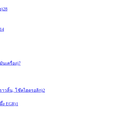
ง)
28
14
ันเครื่อง)
7
ราวลิ้น, โช๊คไฮดรอลิก)
2
ผึ้ง EGR)
1