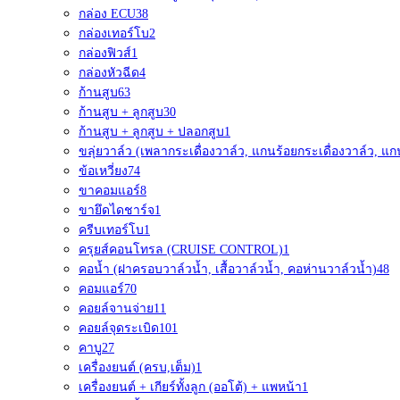
กล่อง ECU
38
กล่องเทอร์โบ
2
กล่องฟิวส์
1
กล่องหัวฉีด
4
ก้านสูบ
63
ก้านสูบ + ลูกสูบ
30
ก้านสูบ + ลูกสูบ + ปลอกสูบ
1
ขลุ่ยวาล์ว (เพลากระเดื่องวาล์ว, แกนร้อยกระเดื่องวาล์ว, แก
ข้อเหวี่ยง
74
ขาคอมแอร์
8
ขายึดไดชาร์จ
1
ครีบเทอร์โบ
1
ครุยส์คอนโทรล (CRUISE CONTROL)
1
คอน้ำ (ฝาครอบวาล์วน้ำ, เสื้อวาล์วน้ำ, คอห่านวาล์วน้ำ)
48
คอมแอร์
70
คอยล์จานจ่าย
11
คอยล์จุดระเบิด
101
คาบู
27
เครื่องยนต์ (ครบ,เต็ม)
1
เครื่องยนต์ + เกียร์ทั้งลูก (ออโต้) + แพหน้า
1