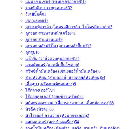
แมพ เซ็นเซอร์ (เซ็นเซอร์อากาศ)
17
รางหัวฉีด + เรกกูเลเตอร์
32
รีเลย์ปั๊มติ๊ก
1
เรกกูเลเตอร์
7
ลูกกระทุ้งวาล์ว (ไฮดรอลิกวาล์ว, ไฮโดรลิควาล์ว)
3
ลูกรอก สายพานหน้าเครื่อง
41
ลูกรอก สายพานแอร์
9
ลูกรอก หลังฟรีปั๊ม (ลูกรอกหลังปั๊มฟรี)
2
ลูกสูบ
18
แว๊กกั้ม (วาล์วควบคุมอากาศ)
34
แวคคั่มแอร์ (แวคคั่มปั๊มโซล่า)
6
สวิทซ์น้ำมันเครื่อง (เซ็นเซอร์น้ำมันเครื่อง)
8
สายหัวเทียน (สายคอยล์, สายคอยล์หัวเทียน)
54
เสื้อสูบ (เครื่องยนต์ท่อนล่าง)
9
ไส้กลางเทอร์โบ
4
ไส้ออยคูลเลอร์ (ออยข้างเครื่อง)
52
หม้อกรองอากาศ (เสื้อกรองอากาศ, เสื้อหม้อกรอง)
38
หัวฉีด (หัวละ)
83
หัวโรเตอร์ จานจ่าย (หัวนกกระจอก)
2
ออยคูลเลอร์ (ออยข้างเครื่อง)
54
อ่างน้ำมันเครื่อง (ท้องอ่าง, แคร้ง, ฝาแคร้ง, ก้นแทงค์)
49