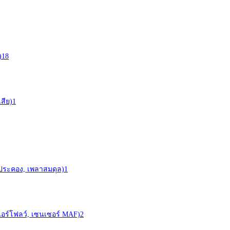
)
18
สีย)
1
าประคอง, เพลาสมดุล)
1
ร์ (แอร์โฟลว์, เซนเซอร์ MAF)
2