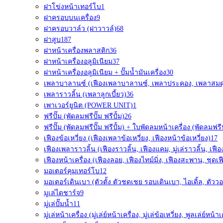
ฝาโข่งหน้าเทอร์โบ
1
ฝาครอบบนเครื่อง
9
ฝาครอบวาล์ว (ฝาวาวล์)
68
ฝาสูบ
187
ฝาหน้าเครื่องพลาสติก
36
ฝาหน้าเครื่องอลูมิเนียม
37
ฝาหน้าเครื่องอลูมิเนียม + ปั๊มน้ำมันเครื่อง
30
เพลาบาลานซ์ (เฟืองเพลาบาลานซ์, เพลาประคอง, เพลาสมด
เพลาราวลิ้น (เพลาลูกเบี้ยว)
36
เพาเวอร์ยูนิต (POWER UNIT)
1
ฟรีปั๊ม (พัดลมฟรีปั๊ม ฟรีปั้ม)
26
ฟรีปั๊ม (พัดลมฟรีปั๊ม ฟรีปั้ม) + ใบพัดลมหน้าเครื่อง (พัดลมฟรีป
เฟืองข้อเหวี่ยง (เฟืองเพลาข้อเหวี่ยง, เฟืองหน้าข้อเหวี่ยง)
17
เฟืองเพลาราวลิ้น (เฟืองราวลิ้น, เฟืองแคม, มู่เล่ราวลิ้น, เฟื
เฟืองหน้าเครื่อง (เฟืองลอย, เฟืองไทม์มิ่ง, เฟืองสะพาน, ชุดเฟ
มอเตอร์คุมเทอร์โบ
12
มอเตอร์เดินเบา (ตัวตั้ง ตัวชดเชย รอบเดินเบา, ไอเดิ้ล, ตัววอ
มูเล่ไดชาร์จ
9
มู่เล่ปั๊มน้ำ
11
มู่เล่หน้าเครื่อง (มู่เล่ย์หน้าเครื่อง, มู่เล่ข้อเหวี่ยง, พูลเล่ย์หน้าเ