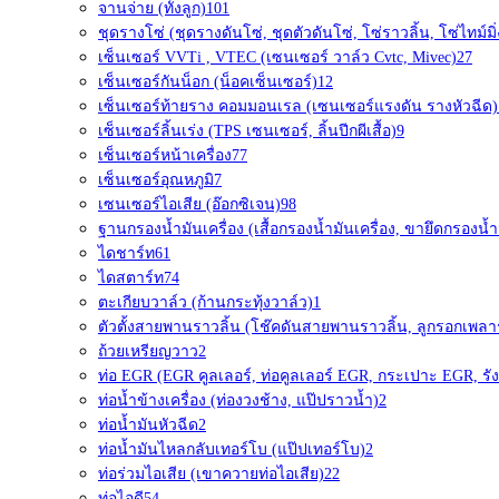
จานจ่าย (ทั้งลูก)
101
ชุดรางโซ่ (ชุดรางดันโซ่, ชุดตัวดันโซ่, โซ่ราวลิ้น, โซ่ไทม์มิ่
เซ็นเซอร์ VVTi , VTEC (เซนเซอร์ วาล์ว Cvtc, Mivec)
27
เซ็นเซอร์กันน็อก (น็อคเซ็นเซอร์)
12
เซ็นเซอร์ท้ายราง คอมมอนเรล (เซนเซอร์แรงดัน รางหัวฉีด)
เซ็นเซอร์ลิ้นเร่ง (TPS เซนเซอร์, ลิ้นปีกผีเสื้อ)
9
เซ็นเซอร์หน้าเครื่อง
77
เซ็นเซอร์อุณหภูมิ
7
เซนเซอร์ไอเสีย (อ๊อกซิเจน)
98
ฐานกรองน้ำมันเครื่อง (เสื้อกรองน้ำมันเครื่อง, ขายึดกรองน้ำม
ไดชาร์ท
61
ไดสตาร์ท
74
ตะเกียบวาล์ว (ก้านกระทุ้งวาล์ว)
1
ตัวตั้งสายพานราวลิ้น (โช๊คดันสายพานราวลิ้น, ลูกรอกเพลา
ถ้วยเหรียญวาว
2
ท่อ EGR (EGR คูลเลอร์, ท่อคูลเลอร์ EGR, กระเปาะ EGR, รัง
ท่อน้ำข้างเครื่อง (ท่องวงช้าง, แป๊ปราวน้ำ)
2
ท่อน้ำมันหัวฉีด
2
ท่อน้ำมันไหลกลับเทอร์โบ (แป๊ปเทอร์โบ)
2
ท่อร่วมไอเสีย (เขาควายท่อไอเสีย)
22
ท่อไอดี
54