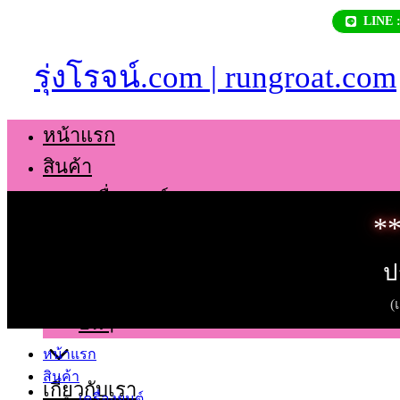
Skip
LINE 
to
content
รุ่งโรจน์.com | rungroat.com
หน้าแรก
สินค้า
เครื่องยนต์
**
เกียร์
ช่วงล่าง
ป
ตัวถัง
(
อื่นๆ
หน้าแรก
สินค้า
เกี่ยวกับเรา
เครื่องยนต์