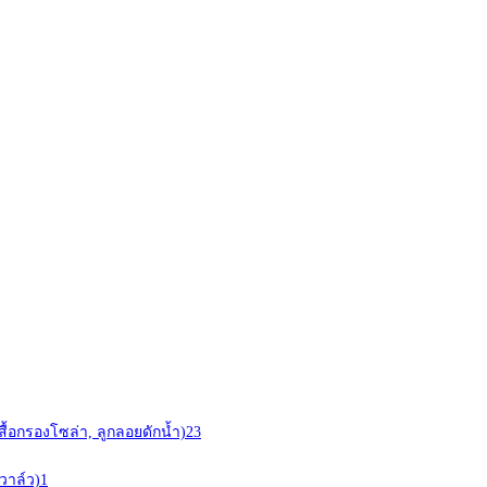
สื้อกรองโซล่า, ลูกลอยดักน้ำ)
23
วาล์ว)
1