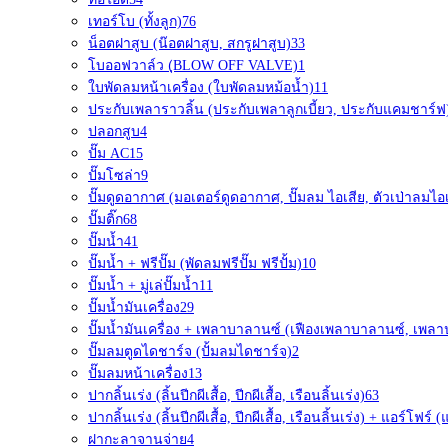
เทอร์โบ (ทั้งลูก)
76
น็อตฝาสูบ (น๊อตฝาสูบ, สกรูฝาสูบ)
33
โบออฟวาล์ว (ฺBLOW OFF VALVE)
1
ใบพัดลมหน้าเครื่อง (ใบพัดลมหม้อน้ำ)
11
ประกับเพลาราวลิ้น (ประกับเพลาลูกเบี้ยว, ประกับแคมชาร์ฟ
ปลอกสูบ
4
ปั๊ม AC
15
ปั๊มโซล่า
9
ปั๊มดูดอากาศ (มอเตอร์ดูดอากาศ, ปั๊มลม ไอเสีย, ตัวเป่าลมไอเ
ปั๊มติ๊ก
68
ปั๊มน้ำ
41
ปั๊มน้ำ + ฟรีปั๊ม (พัดลมฟรีปั๊ม ฟรีปั้ม)
10
ปั๊มน้ำ + มู่เล่ปั๊มน้ำ
11
ปั๊มน้ำมันเครื่อง
29
ปั๊มน้ำมันเครื่อง + เพลาบาลานซ์ (เฟืองเพลาบาลานซ์, เพล
ปั๊มลมตูดไดชาร์จ (ปั้มลมไดชาร์จ)
2
ปั๊มลมหน้าเครื่อง
13
ปากลิ้นเร่ง (ลิ้นปีกผีเสื้อ, ปีกผีเสื้อ, เรือนลิ้นเร่ง)
63
ปากลิ้นเร่ง (ลิ้นปีกผีเสื้อ, ปีกผีเสื้อ, เรือนลิ้นเร่ง) + แอร์โฟ
ฝากะลาจานจ่าย
4