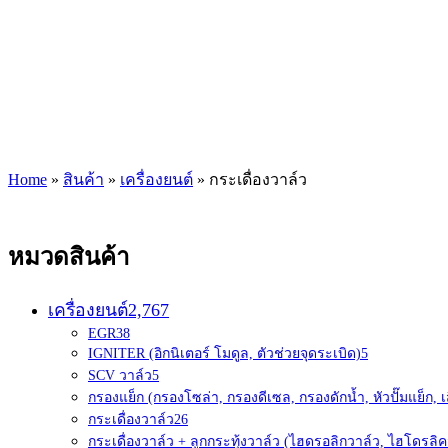
Home
»
สินค้า
»
เครื่องยนต์
»
กระเดื่องวาล์ว
หมวดสินค้า
เครื่องยนต์
2,767
EGR
38
IGNITER (อิกนิเตอร์ โมดูล, ตัวช่วยจุดระเบิด)
5
SCV วาล์ว
5
กรองแย็ก (กรองโซล่า, กรองดีเซล, กรองดักน้ำ, หัวปั๊มแย็ก, เ
กระเดื่องวาล์ว
26
กระเดื่องวาล์ว + ลูกกระทุ้งวาล์ว (ไฮดรอลิกวาล์ว, ไฮโดรลิค