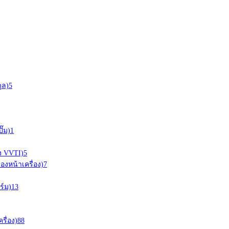
ุล)
5
ั๊ม)
1
อง VVTI)
5
ืองหน้าเครื่อง)
7
ร์ม)
13
ครื่อง)
88