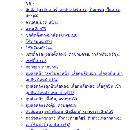
ชุด)
7
จับดิส (คาลิปเปอร์, คาลิปเปอร์เบรค, ปั๊มเบรค, ปั๊มเบรค
ล่าง)
66
จานดิสเบรค หน้า
3
จานเดือย
75
ชุดติดตั้งพวงมาลัย POWER
26
โช๊คอัพหน้า
371
โช๊คอัพหลัง
244
เซฟตี้ครัช (เซฟตี้คลัทซ์, ตัวช่วยครัช, วาล์วช่วยครัช)
1
เซฟตี้เบรค
8
ดอกจอก+กากบาท
2
ดุมล้อหน้า (ลูกปืนล้อหน้า, เสื้อดุมล้อหน้า, เสื้อลูกปืน เบ้า
ลูกปืน ล้อหน้า)
124
ดุมล้อหลัง (ลูกปืนล้อหลัง, เสื้อดุมล้อหลัง, เสื้อลูกปืน เบ้า
ลูกปืน ล้อหลัง เพลาข้าง)
113
ดุมล้อหน้า (ทั้งตุ้ม, ครบชุด)
50
ดุมล้อหลัง (ทั้งตุ้ม, ครบชุด)
39
ตัวตัดลม (วาล์วทิ้งลม, ตัวตั้งลม) รถบรรทุก สิบล้อ
3
ตัวถ่วงเพลากลาง (ตัวถ่วงท้ายเกียร์, ตุ้มถ่วงเพลากลาง)
3
ทอร์ชั่นบาร์ (คอชั่นบาร์)
2