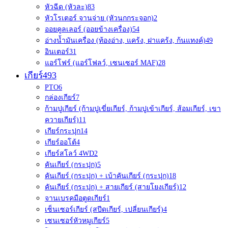
หัวฉีด (หัวละ)
83
หัวโรเตอร์ จานจ่าย (หัวนกกระจอก)
2
ออยคูลเลอร์ (ออยข้างเครื่อง)
54
อ่างน้ำมันเครื่อง (ท้องอ่าง, แคร้ง, ฝาแคร้ง, ก้นแทงค์)
49
อินเตอร์
31
แอร์โฟร์ (แอร์โฟลว์, เซนเซอร์ MAF)
28
เกียร์
493
PTO
6
กล่องเกียร์
7
ก้ามปูเกียร์ (ก้ามปูเขี่ยเกียร์, ก้ามปูเข้าเกียร์, ส้อมเกียร์, เขา
ควายเกียร์)
11
เกียร์กระปุก
14
เกียร์ออโต้
4
เกียร์สโลว์ 4WD
2
คันเกียร์ (กระปุก)
5
คันเกียร์ (กระปุก) + เบ้าคันเกียร์ (กระปุก)
18
คันเกียร์ (กระปุก) + สายเกียร์ (สายโยงเกียร์)
12
จานเบรคมือตูดเกียร์
1
เซ็นเซอร์เกียร์ (สปีดเกียร์, เปลี่ยนเกียร์)
4
เซนเซอร์หัวหมูเกียร์
5