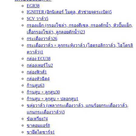
EGR
38
IGNITER (อิกนิเตอร์ โมดูล, ตัวช่วยจุดระเบิด)
5
SCV วาล์ว
5
กรองแย็ก (กรองโซล่า, กรองดีเซล, กรองดักน้ำ, หัวปั๊มแย็ก,
เสื้อกรองโซล่า, ลูกลอยดักน้ำ)
23
กระเดื่องวาล์ว
26
กระเดื่องวาล์ว + ลูกกระทุ้งวาล์ว (ไฮดรอลิกวาล์ว, ไฮโดรลิ
ควาล์ว)
1
กล่อง ECU
38
กล่องเทอร์โบ
2
กล่องฟิวส์
1
กล่องหัวฉีด
4
ก้านสูบ
63
ก้านสูบ + ลูกสูบ
30
ก้านสูบ + ลูกสูบ + ปลอกสูบ
1
ขลุ่ยวาล์ว (เพลากระเดื่องวาล์ว, แกนร้อยกระเดื่องวาล์ว,
แกนกระเดื่องวาล์ว)
3
ข้อเหวี่ยง
74
ขาคอมแอร์
8
ขายึดไดชาร์จ
1