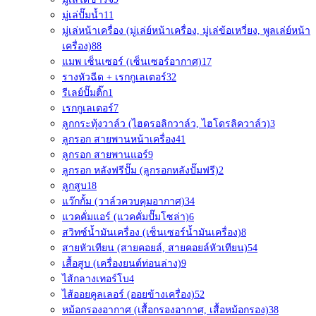
มู่เล่ปั๊มน้ำ
11
มู่เล่หน้าเครื่อง (มู่เล่ย์หน้าเครื่อง, มู่เล่ข้อเหวี่ยง, พูลเล่ย์หน้า
เครื่อง)
88
แมพ เซ็นเซอร์ (เซ็นเซอร์อากาศ)
17
รางหัวฉีด + เรกกูเลเตอร์
32
รีเลย์ปั๊มติ๊ก
1
เรกกูเลเตอร์
7
ลูกกระทุ้งวาล์ว (ไฮดรอลิกวาล์ว, ไฮโดรลิควาล์ว)
3
ลูกรอก สายพานหน้าเครื่อง
41
ลูกรอก สายพานแอร์
9
ลูกรอก หลังฟรีปั๊ม (ลูกรอกหลังปั๊มฟรี)
2
ลูกสูบ
18
แว๊กกั้ม (วาล์วควบคุมอากาศ)
34
แวคคั่มแอร์ (แวคคั่มปั๊มโซล่า)
6
สวิทซ์น้ำมันเครื่อง (เซ็นเซอร์น้ำมันเครื่อง)
8
สายหัวเทียน (สายคอยล์, สายคอยล์หัวเทียน)
54
เสื้อสูบ (เครื่องยนต์ท่อนล่าง)
9
ไส้กลางเทอร์โบ
4
ไส้ออยคูลเลอร์ (ออยข้างเครื่อง)
52
หม้อกรองอากาศ (เสื้อกรองอากาศ, เสื้อหม้อกรอง)
38