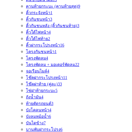
คานท้ายกระบะ (คานท้ายสุด)
9
คิ้วกระจังหน้า
1
คิ้วกันชนหน้า
3
คิ้วกันชนหลัง (คิ้วกันชนท้าย)
3
คิ้วใต้ไฟหน้า
4
คิ้วใต้ไฟท้าย
2
คิ้วฝากระโปรงหน้า
16
โครงกันชนหน้า
1
โครงพัดลม
4
โครงพัดลม + มอเตอร์พัดลม
22
จอเรือนไมล์
4
โช๊คฝากระโปรงหน้า
11
โช๊คฝาท้าย (คู่ละ)
33
โซ่ฝาท้ายกระบะ
5
ถังน้ำมัน
4
ท้ายตัดรถยนต์
3
บังโคลนหน้า
4
บังลมหม้อน้ำ
6
บันไดข้าง
7
บานพับฝากระโปรง
6