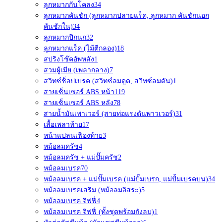
ลูกหมากกันโคลง
34
ลูกหมากคันชัก (ลูกหมากปลายแร็ค, ลูกหมาก คันชักนอก
คันชักใน)
34
ลูกหมากปีกนก
32
ลูกหมากแร็ค (ไม้ตีกลอง)
18
สปริงโช๊คอัพหลัง
1
สวมผู้เมีย (เพลากลาง)
7
สวิทซ์ช็อปเบรค (สวิทซ์ลมดูด, สวิทซ์ลมดัน)
1
สายเซ็นเซอร์ ABS หน้า
119
สายเซ็นเซอร์ ABS หลัง
78
สายน้ำมันเพาเวอร์ (สายท่อแรงดันพาวเวอร์)
31
เสื้อเพลาท้าย
17
หน้าแปลนเฟืองท้าย
3
หม้อลมครัช
4
หม้อลมครัช + แม่ปั๊มครัช
2
หม้อลมเบรค
70
หม้อลมเบรค + แม่ปั๊มเบรค (แม่ปั๊มเบรก, แม่ปั้มเบรคบน)
34
หม้อลมเบรคเสริม (หม้อลมอิสระ)
5
หม้อลมเบรค จิฟฟี่
4
หม้อลมเบรค จิฟฟี่ (ทั้งชุดพร้อมถังลม)
1