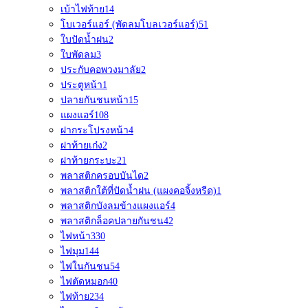
เบ้าไฟท้าย
14
โบเวอร์แอร์ (พัดลมโบลเวอร์แอร์)
51
ใบปัดน้ำฝน
2
ใบพัดลม
3
ประกับคอพวงมาลัย
2
ประตูหน้า
1
ปลายกันชนหน้า
15
แผงแอร์
108
ฝากระโปรงหน้า
4
ฝาท้ายเก๋ง
2
ฝาท้ายกระบะ
21
พลาสติกครอบบันได
2
พลาสติกใต้ที่ปัดน้ำฝน (แผงคอจิ้งหรีด)
1
พลาสติกบังลมข้างแผงแอร์
4
พลาสติกล็อคปลายกันชน
42
ไฟหน้า
330
ไฟมุม
144
ไฟในกันชน
54
ไฟตัดหมอก
40
ไฟท้าย
234