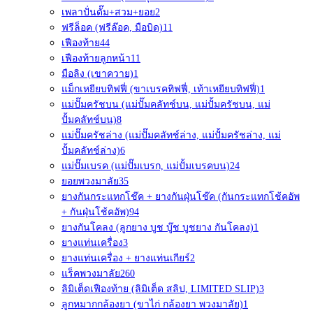
เพลาปั่นดั๊ม+สวม+ยอย
2
ฟรีล็อค (ฟรีล๊อค, มือบิด)
11
เฟืองท้าย
44
เฟืองท้ายลูกหน้า
11
มือลิง (เขาควาย)
1
แม็กเหยียบทิฟฟี่ (ขาเบรคทิฟฟี่, เท้าเหยียบทิฟฟี่)
1
แม่ปั๊มครัชบน (แม่ปั๊มคลัทช์บน, แม่ปั้มครัชบน, แม่
ปั้มคลัทช์บน)
8
แม่ปั๊มครัชล่าง (แม่ปั๊มคลัทช์ล่าง, แม่ปั้มครัชล่าง, แม่
ปั้มคลัทช์ล่าง)
6
แม่ปั๊มเบรค (แม่ปั๊มเบรก, แม่ปั้มเบรคบน)
24
ยอยพวงมาลัย
35
ยางกันกระแทกโช๊ค + ยางกันฝุ่นโช๊ค (กันกระแทกโช้คอัพ
+ กันฝุ่นโช้คอัพ)
94
ยางกันโคลง (ลูกยาง บูช บู๊ช บูชยาง กันโคลง)
1
ยางแท่นเครื่อง
3
ยางแท่นเครื่อง + ยางแท่นเกียร์
2
แร็คพวงมาลัย
260
ลิมิเต็ดเฟืองท้าย (ลิมิเต็ด สลิป, LIMITED SLIP)
3
ลูกหมากกล้องยา (ขาไก่ กล้องยา พวงมาลัย)
1