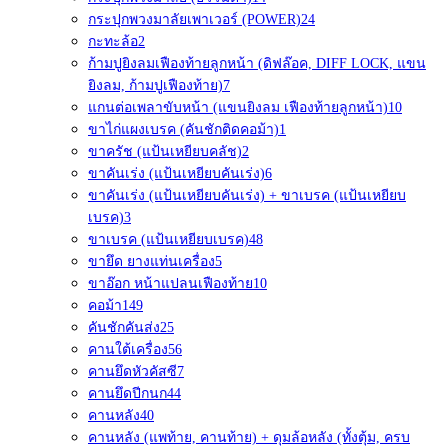
กระปุกพวงมาลัยเพาเวอร์ (POWER)
24
กะทะล้อ
2
ก้ามปูยิงลมเฟืองท้ายลูกหน้า (ดิฟล๊อค, DIFF LOCK, แขน
ยิงลม, ก้ามปูเฟืองท้าย)
7
แกนต่อเพลาขับหน้า (แขนยิงลม เฟืองท้ายลูกหน้า)
10
ขาไก่แผงเบรค (คันชักติดคอม้า)
1
ขาครัช (แป้นเหยียบคลัช)
2
ขาคันเร่ง (แป้นเหยียบคันเร่ง)
6
ขาคันเร่ง (แป้นเหยียบคันเร่ง) + ขาเบรค (แป้นเหยียบ
เบรค)
3
ขาเบรค (แป้นเหยียบเบรค)
48
ขายึด ยางแท่นเครื่อง
5
ขาอ๊อก หน้าแปลนเฟืองท้าย
10
คอม้า
149
คันชักคันส่ง
25
คานใต้เครื่อง
56
คานยึดหัวคัสซี
7
คานยึดปีกนก
44
คานหลัง
40
คานหลัง (แพท้าย, คานท้าย) + ดุมล้อหลัง (ทั้งตุ้ม, ครบ