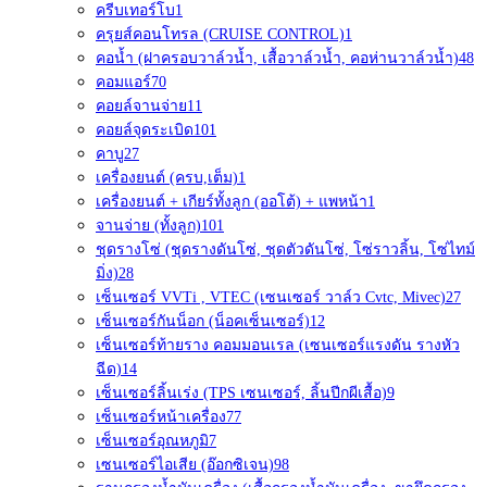
ครีบเทอร์โบ
1
ครุยส์คอนโทรล (CRUISE CONTROL)
1
คอน้ำ (ฝาครอบวาล์วน้ำ, เสื้อวาล์วน้ำ, คอห่านวาล์วน้ำ)
48
คอมแอร์
70
คอยล์จานจ่าย
11
คอยล์จุดระเบิด
101
คาบู
27
เครื่องยนต์ (ครบ,เต็ม)
1
เครื่องยนต์ + เกียร์ทั้งลูก (ออโต้) + แพหน้า
1
จานจ่าย (ทั้งลูก)
101
ชุดรางโซ่ (ชุดรางดันโซ่, ชุดตัวดันโซ่, โซ่ราวลิ้น, โซ่ไทม์
มิ่ง)
28
เซ็นเซอร์ VVTi , VTEC (เซนเซอร์ วาล์ว Cvtc, Mivec)
27
เซ็นเซอร์กันน็อก (น็อคเซ็นเซอร์)
12
เซ็นเซอร์ท้ายราง คอมมอนเรล (เซนเซอร์แรงดัน รางหัว
ฉีด)
14
เซ็นเซอร์ลิ้นเร่ง (TPS เซนเซอร์, ลิ้นปีกผีเสื้อ)
9
เซ็นเซอร์หน้าเครื่อง
77
เซ็นเซอร์อุณหภูมิ
7
เซนเซอร์ไอเสีย (อ๊อกซิเจน)
98