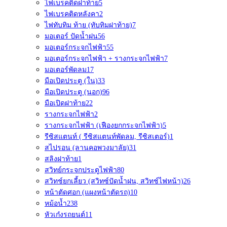
ไฟเบรคติดฝาท้าย
5
ไฟเบรคติดหลังคา
2
ไฟทับทิม ท้าย (ทับทิมฝาท้าย)
7
มอเตอร์ ปัดน้ำฝน
56
มอเตอร์กระจกไฟฟ้า
55
มอเตอร์กระจกไฟฟ้า + รางกระจกไฟฟ้า
7
มอเตอร์พัดลม
17
มือเปิดประตู (ใน)
33
มือเปิดประตู (นอก)
96
มือเปิดฝาท้าย
22
รางกระจกไฟฟ้า
2
รางกระจกไฟฟ้า (เฟืองยกกระจกไฟฟ้า)
5
รีซิสแตนท์ ( รีซิสแตนท์พัดลม, รีซิสเตอร์)
1
สไปรอน (ลานคอพวงมาลัย)
31
สลิงฝาท้าย
1
สวิทย์กระจกประตูไฟฟ้า
80
สวิทช์ยกเลี้ยว (สวิทซ์ปัดน้ำฝน, สวิทช์ไฟหน้า)
26
หน้าตัดศอก (แผงหน้าตัดรถ)
10
หม้อน้ำ
238
หัวเก๋งรถยนต์
11