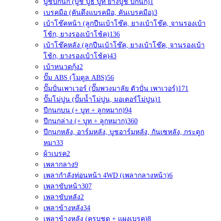
บูชปีกนก (บู๊ช บูธ บูท ยางบูช ปีกนก)
1
เบรคมือ (คันดึงแบรคมือ, คันเบรคมือ)
3
เบ้าโช๊คหน้า (ลูกปืนเบ้าโช๊ค, ยางเบ้าโช๊ค, จานรองเบ้า
โช้ก, ยางรองเบ้าโช้ค)
136
เบ้าโช๊คหลัง (ลูกปืนเบ้าโช๊ค, ยางเบ้าโช๊ค, จานรองเบ้า
โช้ก, ยางรองเบ้าโช้ค)
43
เบ้าหนวดกุ้ง
2
ปั๊ม ABS (โมดูล ABS)
56
ปั๊มปั่นเพาเวอร์ (ปั๊มพวงมาลัย ตัวปั่น เพาเวอร์)
171
ปั๊มโม่ปูน (ปั๊มน้ำโม่ปูน, มอเตอร์โม่ปูน)
1
ปีกนกบน (+ บูท + ลูกหมาก)
94
ปีกนกล่าง (+ บูท + ลูกหมาก)
360
ปีกนกหลัง, อาร์มหลัง, บูชอาร์มหลัง, กันเซหลัง, กระดูก
หมา
33
ผ้าเบรค
2
เพลากลาง
9
เพลากำลังท่อนหน้า 4WD (เพลากลางหน้า)
6
เพลาขับหน้า
307
เพลาขับหลัง
2
เพลาข้างหลัง
34
เพลาข้างหลัง (ครบชุด + แผงเบรค)
8