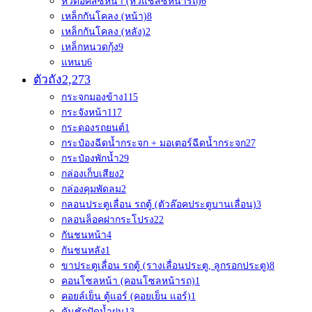
หัวต่อคัสซีหน้า (หัวแชสซีหน้ารถ)
6
เหล็กกันโคลง (หน้า)
8
เหล็กกันโคลง (หลัง)
2
เหล็กหนวดกุ้ง
9
แหนบ
6
ตัวถัง
2,273
กระจกมองข้าง
115
กระจังหน้า
117
กระดองรถยนต์
1
กระป๋องฉีดน้ำกระจก + มอเตอร์ฉีดน้ำกระจก
27
กระป๋องพักน้ำ
29
กล่องเก็บเสียง
2
กล่องคุมพัดลม
2
กลอนประตูเลื่อน รถตู้ (ตัวล๊อคประตูบานเลื่อน)
3
กลอนล็อคฝากระโปรง
22
กันชนหน้า
4
กันชนหลัง
1
ขาประตูเลื่อน รถตู้ (รางเลื่อนประตู, ลูกรอกประตู)
8
คอนโซลหน้า (คอนโซลหน้ารถ)
1
คอยล์เย็น ตู้แอร์ (คอยเย็น แอร์)
1
คันชักปัดน้ำฝน
13