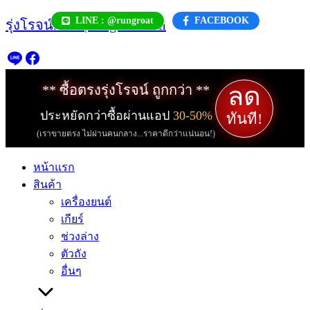
Skip
LINE : @rungroat
FACEBOOK
รุ่งโรจน์.com | rungroat.com
to
content
ลด
** ซื้อตรงรุ่งโรจน์ ถูกกว่า **
ประหยัดกว่าซื้อผ่านแอป
30-50%
ทันที!
(เราขายตรง ไม่ผ่านคนกลาง...ราคาดีกว่าแน่นอน!)
หน้าแรก
สินค้า
เครื่องยนต์
เกียร์
ช่วงล่าง
ตัวถัง
อื่นๆ