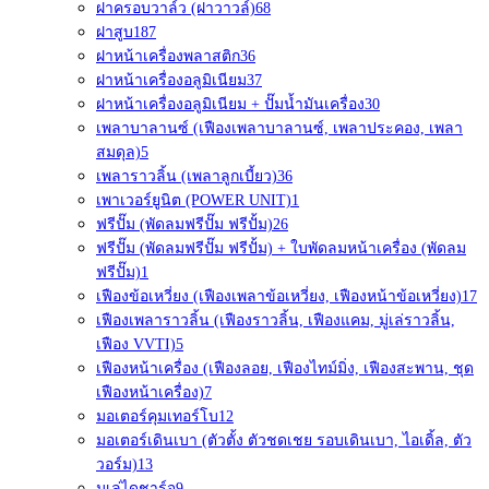
ฝาครอบวาล์ว (ฝาวาวล์)
68
ฝาสูบ
187
ฝาหน้าเครื่องพลาสติก
36
ฝาหน้าเครื่องอลูมิเนียม
37
ฝาหน้าเครื่องอลูมิเนียม + ปั๊มน้ำมันเครื่อง
30
เพลาบาลานซ์ (เฟืองเพลาบาลานซ์, เพลาประคอง, เพลา
สมดุล)
5
เพลาราวลิ้น (เพลาลูกเบี้ยว)
36
เพาเวอร์ยูนิต (POWER UNIT)
1
ฟรีปั๊ม (พัดลมฟรีปั๊ม ฟรีปั้ม)
26
ฟรีปั๊ม (พัดลมฟรีปั๊ม ฟรีปั้ม) + ใบพัดลมหน้าเครื่อง (พัดลม
ฟรีปั๊ม)
1
เฟืองข้อเหวี่ยง (เฟืองเพลาข้อเหวี่ยง, เฟืองหน้าข้อเหวี่ยง)
17
เฟืองเพลาราวลิ้น (เฟืองราวลิ้น, เฟืองแคม, มู่เล่ราวลิ้น,
เฟือง VVTI)
5
เฟืองหน้าเครื่อง (เฟืองลอย, เฟืองไทม์มิ่ง, เฟืองสะพาน, ชุด
เฟืองหน้าเครื่อง)
7
มอเตอร์คุมเทอร์โบ
12
มอเตอร์เดินเบา (ตัวตั้ง ตัวชดเชย รอบเดินเบา, ไอเดิ้ล, ตัว
วอร์ม)
13
มูเล่ไดชาร์จ
9