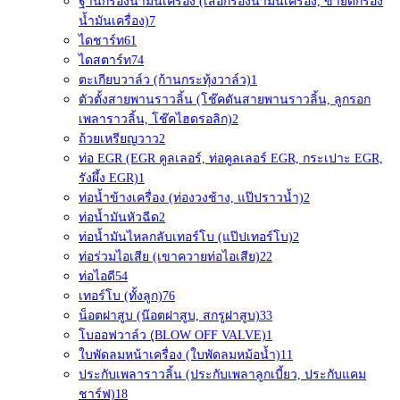
ฐานกรองน้ำมันเครื่อง (เสื้อกรองน้ำมันเครื่อง, ขายึดกรอง
น้ำมันเครื่อง)
7
ไดชาร์ท
61
ไดสตาร์ท
74
ตะเกียบวาล์ว (ก้านกระทุ้งวาล์ว)
1
ตัวตั้งสายพานราวลิ้น (โช๊คดันสายพานราวลิ้น, ลูกรอก
เพลาราวลิ้น, โช๊คไฮดรอลิก)
2
ถ้วยเหรียญวาว
2
ท่อ EGR (EGR คูลเลอร์, ท่อคูลเลอร์ EGR, กระเปาะ EGR,
รังผึ้ง EGR)
1
ท่อน้ำข้างเครื่อง (ท่องวงช้าง, แป๊ปราวน้ำ)
2
ท่อน้ำมันหัวฉีด
2
ท่อน้ำมันไหลกลับเทอร์โบ (แป๊ปเทอร์โบ)
2
ท่อร่วมไอเสีย (เขาควายท่อไอเสีย)
22
ท่อไอดี
54
เทอร์โบ (ทั้งลูก)
76
น็อตฝาสูบ (น๊อตฝาสูบ, สกรูฝาสูบ)
33
โบออฟวาล์ว (ฺBLOW OFF VALVE)
1
ใบพัดลมหน้าเครื่อง (ใบพัดลมหม้อน้ำ)
11
ประกับเพลาราวลิ้น (ประกับเพลาลูกเบี้ยว, ประกับแคม
ชาร์ฟ)
18