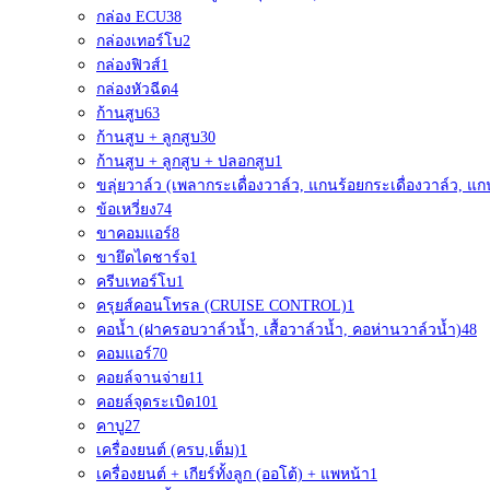
กล่อง ECU
38
กล่องเทอร์โบ
2
กล่องฟิวส์
1
กล่องหัวฉีด
4
ก้านสูบ
63
ก้านสูบ + ลูกสูบ
30
ก้านสูบ + ลูกสูบ + ปลอกสูบ
1
ขลุ่ยวาล์ว (เพลากระเดื่องวาล์ว, แกนร้อยกระเดื่องวาล์ว, แก
ข้อเหวี่ยง
74
ขาคอมแอร์
8
ขายึดไดชาร์จ
1
ครีบเทอร์โบ
1
ครุยส์คอนโทรล (CRUISE CONTROL)
1
คอน้ำ (ฝาครอบวาล์วน้ำ, เสื้อวาล์วน้ำ, คอห่านวาล์วน้ำ)
48
คอมแอร์
70
คอยล์จานจ่าย
11
คอยล์จุดระเบิด
101
คาบู
27
เครื่องยนต์ (ครบ,เต็ม)
1
เครื่องยนต์ + เกียร์ทั้งลูก (ออโต้) + แพหน้า
1