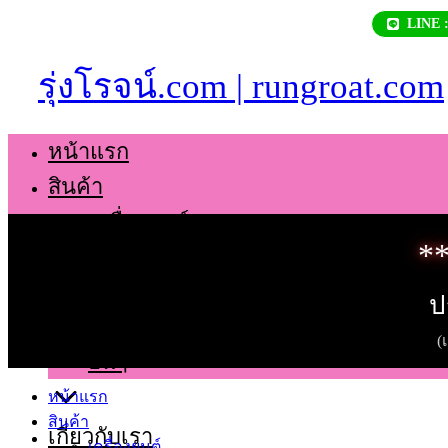
Skip
LINE 
to
content
รุ่งโรจน์.com | rungroat.com
หน้าแรก
สินค้า
เครื่องยนต์
**
เกียร์
ช่วงล่าง
ป
ตัวถัง
(
อื่นๆ
หน้าแรก
สินค้า
เกี่ยวกับเรา
เครื่องยนต์