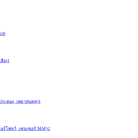
)
18
สีย)
1
าประคอง, เพลาสมดุล)
1
ร์ (แอร์โฟลว์, เซนเซอร์ MAF)
2