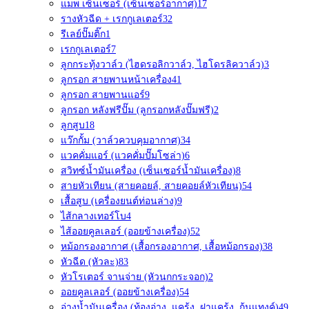
แมพ เซ็นเซอร์ (เซ็นเซอร์อากาศ)
17
รางหัวฉีด + เรกกูเลเตอร์
32
รีเลย์ปั๊มติ๊ก
1
เรกกูเลเตอร์
7
ลูกกระทุ้งวาล์ว (ไฮดรอลิกวาล์ว, ไฮโดรลิควาล์ว)
3
ลูกรอก สายพานหน้าเครื่อง
41
ลูกรอก สายพานแอร์
9
ลูกรอก หลังฟรีปั๊ม (ลูกรอกหลังปั๊มฟรี)
2
ลูกสูบ
18
แว๊กกั้ม (วาล์วควบคุมอากาศ)
34
แวคคั่มแอร์ (แวคคั่มปั๊มโซล่า)
6
สวิทซ์น้ำมันเครื่อง (เซ็นเซอร์น้ำมันเครื่อง)
8
สายหัวเทียน (สายคอยล์, สายคอยล์หัวเทียน)
54
เสื้อสูบ (เครื่องยนต์ท่อนล่าง)
9
ไส้กลางเทอร์โบ
4
ไส้ออยคูลเลอร์ (ออยข้างเครื่อง)
52
หม้อกรองอากาศ (เสื้อกรองอากาศ, เสื้อหม้อกรอง)
38
หัวฉีด (หัวละ)
83
หัวโรเตอร์ จานจ่าย (หัวนกกระจอก)
2
ออยคูลเลอร์ (ออยข้างเครื่อง)
54
อ่างน้ำมันเครื่อง (ท้องอ่าง, แคร้ง, ฝาแคร้ง, ก้นแทงค์)
49