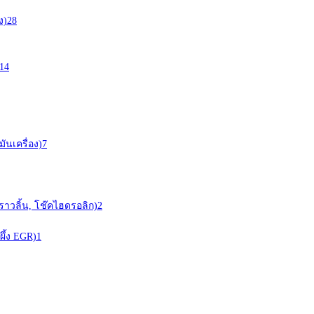
ง)
28
14
ันเครื่อง)
7
ราวลิ้น, โช๊คไฮดรอลิก)
2
ผึ้ง EGR)
1