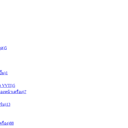
ุล)
5
ั๊ม)
1
อง VVTI)
5
ืองหน้าเครื่อง)
7
ร์ม)
13
ครื่อง)
88