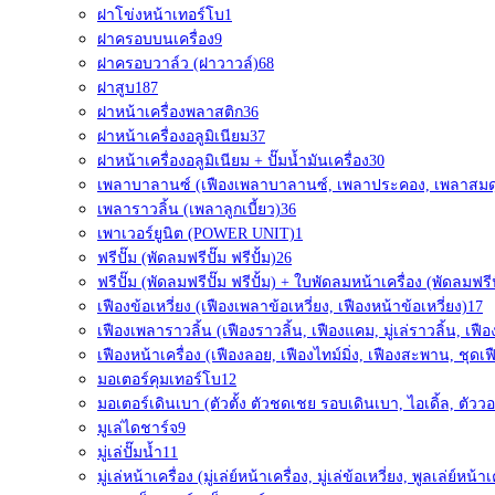
ฝาโข่งหน้าเทอร์โบ
1
ฝาครอบบนเครื่อง
9
ฝาครอบวาล์ว (ฝาวาวล์)
68
ฝาสูบ
187
ฝาหน้าเครื่องพลาสติก
36
ฝาหน้าเครื่องอลูมิเนียม
37
ฝาหน้าเครื่องอลูมิเนียม + ปั๊มน้ำมันเครื่อง
30
เพลาบาลานซ์ (เฟืองเพลาบาลานซ์, เพลาประคอง, เพลาสมด
เพลาราวลิ้น (เพลาลูกเบี้ยว)
36
เพาเวอร์ยูนิต (POWER UNIT)
1
ฟรีปั๊ม (พัดลมฟรีปั๊ม ฟรีปั้ม)
26
ฟรีปั๊ม (พัดลมฟรีปั๊ม ฟรีปั้ม) + ใบพัดลมหน้าเครื่อง (พัดลมฟรีป
เฟืองข้อเหวี่ยง (เฟืองเพลาข้อเหวี่ยง, เฟืองหน้าข้อเหวี่ยง)
17
เฟืองเพลาราวลิ้น (เฟืองราวลิ้น, เฟืองแคม, มู่เล่ราวลิ้น, เฟื
เฟืองหน้าเครื่อง (เฟืองลอย, เฟืองไทม์มิ่ง, เฟืองสะพาน, ชุดเฟ
มอเตอร์คุมเทอร์โบ
12
มอเตอร์เดินเบา (ตัวตั้ง ตัวชดเชย รอบเดินเบา, ไอเดิ้ล, ตัววอ
มูเล่ไดชาร์จ
9
มู่เล่ปั๊มน้ำ
11
มู่เล่หน้าเครื่อง (มู่เล่ย์หน้าเครื่อง, มู่เล่ข้อเหวี่ยง, พูลเล่ย์หน้าเ