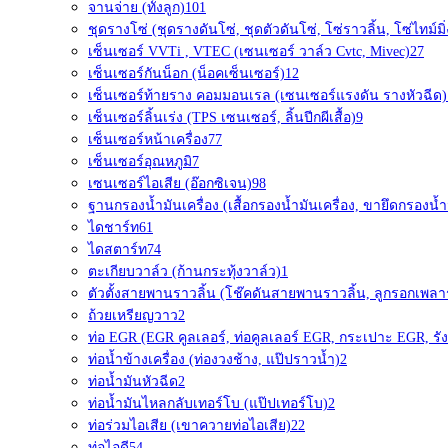
จานจ่าย (ทั้งลูก)
101
ชุดรางโซ่ (ชุดรางดันโซ่, ชุดตัวดันโซ่, โซ่ราวลิ้น, โซ่ไทม์มิ่
เซ็นเซอร์ VVTi , VTEC (เซนเซอร์ วาล์ว Cvtc, Mivec)
27
เซ็นเซอร์กันน็อก (น็อคเซ็นเซอร์)
12
เซ็นเซอร์ท้ายราง คอมมอนเรล (เซนเซอร์แรงดัน รางหัวฉีด)
เซ็นเซอร์ลิ้นเร่ง (TPS เซนเซอร์, ลิ้นปีกผีเสื้อ)
9
เซ็นเซอร์หน้าเครื่อง
77
เซ็นเซอร์อุณหภูมิ
7
เซนเซอร์ไอเสีย (อ๊อกซิเจน)
98
ฐานกรองน้ำมันเครื่อง (เสื้อกรองน้ำมันเครื่อง, ขายึดกรองน้ำม
ไดชาร์ท
61
ไดสตาร์ท
74
ตะเกียบวาล์ว (ก้านกระทุ้งวาล์ว)
1
ตัวตั้งสายพานราวลิ้น (โช๊คดันสายพานราวลิ้น, ลูกรอกเพลา
ถ้วยเหรียญวาว
2
ท่อ EGR (EGR คูลเลอร์, ท่อคูลเลอร์ EGR, กระเปาะ EGR, รัง
ท่อน้ำข้างเครื่อง (ท่องวงช้าง, แป๊ปราวน้ำ)
2
ท่อน้ำมันหัวฉีด
2
ท่อน้ำมันไหลกลับเทอร์โบ (แป๊ปเทอร์โบ)
2
ท่อร่วมไอเสีย (เขาควายท่อไอเสีย)
22
ท่อไอดี
54