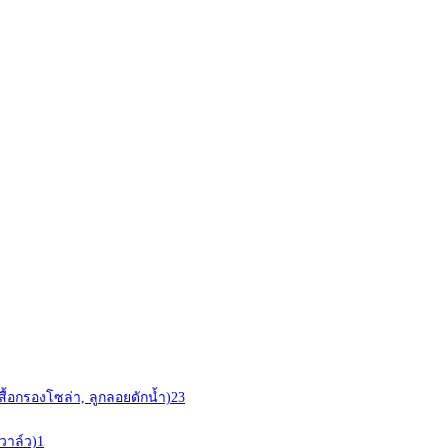
สื้อกรองโซล่า, ลูกลอยดักน้ำ)
23
วาล์ว)
1