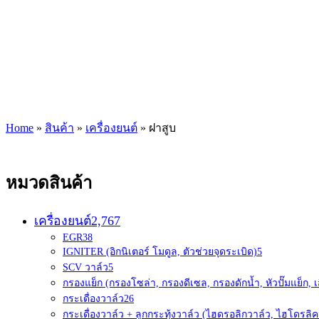
Home
»
สินค้า
»
เครื่องยนต์
»
ฝาสูบ
หมวดสินค้า
เครื่องยนต์
2,767
EGR
38
IGNITER (อิกนิเตอร์ โมดูล, ตัวช่วยจุดระเบิด)
5
SCV วาล์ว
5
กรองแย็ก (กรองโซล่า, กรองดีเซล, กรองดักน้ำ, หัวปั๊มแย็ก, เ
กระเดื่องวาล์ว
26
กระเดื่องวาล์ว + ลูกกระทุ้งวาล์ว (ไฮดรอลิกวาล์ว, ไฮโดรลิค