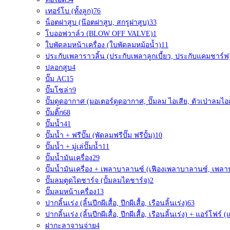
เทอร์โบ (ทั้งลูก)
76
น็อตฝาสูบ (น๊อตฝาสูบ, สกรูฝาสูบ)
33
โบออฟวาล์ว (ฺBLOW OFF VALVE)
1
ใบพัดลมหน้าเครื่อง (ใบพัดลมหม้อน้ำ)
11
ประกับเพลาราวลิ้น (ประกับเพลาลูกเบี้ยว, ประกับแคมชาร์ฟ
ปลอกสูบ
4
ปั๊ม AC
15
ปั๊มโซล่า
9
ปั๊มดูดอากาศ (มอเตอร์ดูดอากาศ, ปั๊มลม ไอเสีย, ตัวเป่าลมไอเ
ปั๊มติ๊ก
68
ปั๊มน้ำ
41
ปั๊มน้ำ + ฟรีปั๊ม (พัดลมฟรีปั๊ม ฟรีปั้ม)
10
ปั๊มน้ำ + มู่เล่ปั๊มน้ำ
11
ปั๊มน้ำมันเครื่อง
29
ปั๊มน้ำมันเครื่อง + เพลาบาลานซ์ (เฟืองเพลาบาลานซ์, เพล
ปั๊มลมตูดไดชาร์จ (ปั้มลมไดชาร์จ)
2
ปั๊มลมหน้าเครื่อง
13
ปากลิ้นเร่ง (ลิ้นปีกผีเสื้อ, ปีกผีเสื้อ, เรือนลิ้นเร่ง)
63
ปากลิ้นเร่ง (ลิ้นปีกผีเสื้อ, ปีกผีเสื้อ, เรือนลิ้นเร่ง) + แอร์โฟ
ฝากะลาจานจ่าย
4